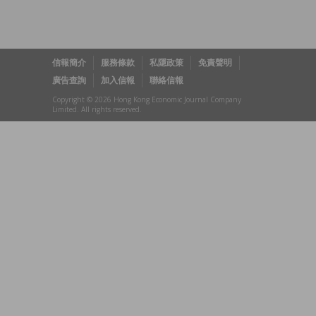
信報簡介
服務條款
私隱政策
免責聲明
廣告查詢
加入信報
聯絡信報
Copyright © 2026 Hong Kong Economic Journal Company
Limited. All rights reserved.