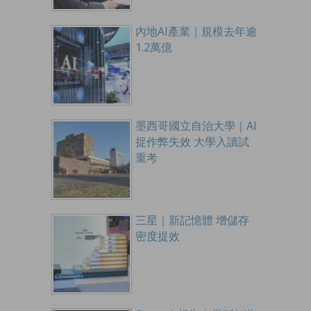
內地AI產業｜規模去年逾
1.2萬億
墨西哥國立自治大學｜AI
捉作弊失效 大學入讀試
重考
三星｜新記憶體 增儲存
密度提效