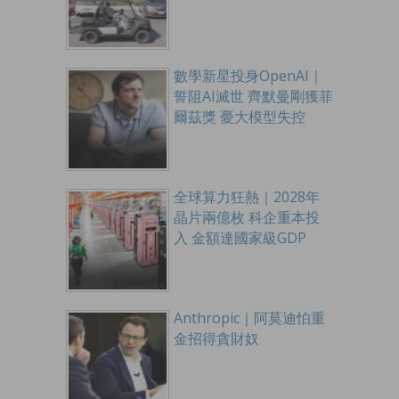
數學新星投身OpenAI｜
誓阻AI滅世 齊默曼剛獲菲
爾茲獎 憂大模型失控
全球算力狂熱｜2028年
晶片兩億枚 科企重本投
入 金額達國家級GDP
Anthropic｜阿莫迪怕重
金招得貪財奴