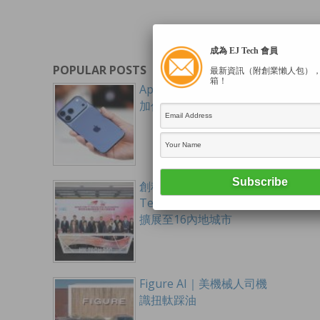
成為 EJ Tech 會員
POPULAR POSTS
最新資訊（附創業懶人包）
箱！
Apple新品｜新iPhone傳
加價最多1560元
創科出海 香港啟航HK
Tech 300全國千萬大賽
擴展至16內地城市
Figure AI｜美機械人司機
識扭軚踩油