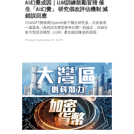
AI幻覺成因｜LLM訓練鼓勵盲猜 催
生「AI幻覺」 研究倡改評估機制 減
錯誤回應
ChatGPT開發商OpenAI旗下幾位研究員，日前發表
一篇題為《為何語言模型會有幻覺》的論文，詳細分
析大型語言模型（LLM）產生錯誤陳述的原因。
Posted September 9, 2025