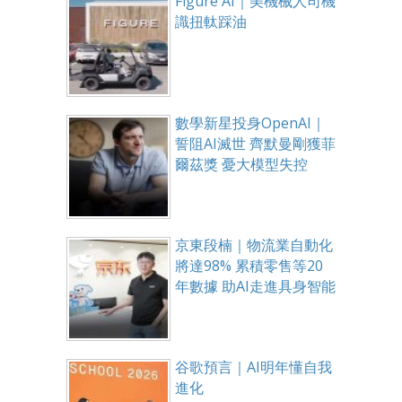
Figure AI｜美機械人司機
識扭軚踩油
數學新星投身OpenAI｜
誓阻AI滅世 齊默曼剛獲菲
爾茲獎 憂大模型失控
京東段楠｜物流業自動化
將達98% 累積零售等20
年數據 助AI走進具身智能
谷歌預言｜AI明年懂自我
進化