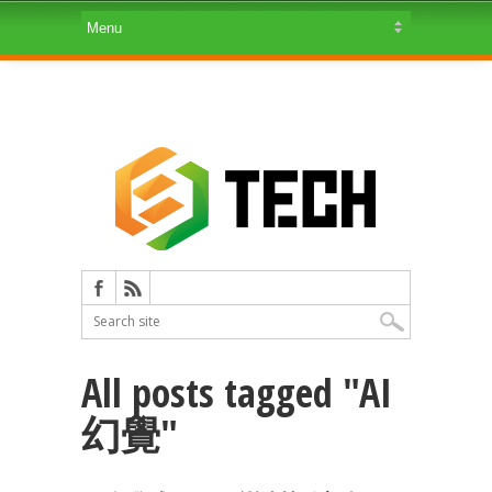
All posts tagged "AI
幻覺"