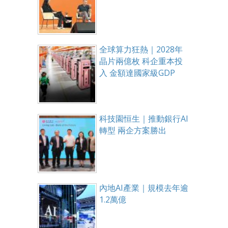
全球算力狂熱｜2028年
晶片兩億枚 科企重本投
入 金額達國家級GDP
科技園恒生｜推動銀行AI
轉型 兩企方案勝出
內地AI產業｜規模去年逾
1.2萬億