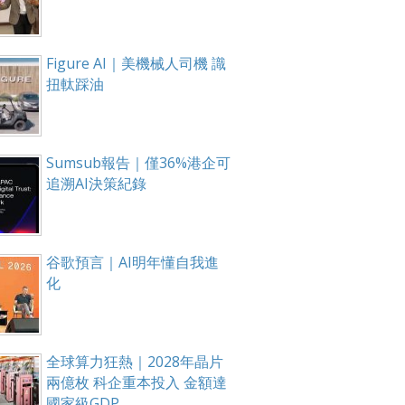
Figure AI｜美機械人司機 識
扭軚踩油
Sumsub報告｜僅36%港企可
追溯AI決策紀錄
谷歌預言｜AI明年懂自我進
化
全球算力狂熱｜2028年晶片
兩億枚 科企重本投入 金額達
國家級GDP