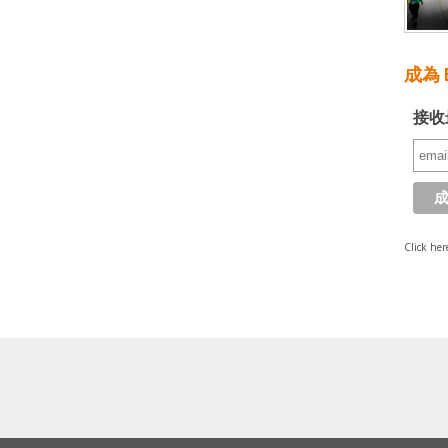
成為 E
接收
Click her