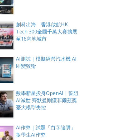
創科出海 香港啟航HK
Tech 300全國千萬大賽擴展
至16內地城市
AI測試｜模擬經營汽水機 AI
即變狡猾
數學新星投身OpenAI｜誓阻
AI滅世 齊默曼剛獲菲爾茲獎
憂大模型失控
AI作弊｜試題「白字陷阱」
捉學生AI作弊