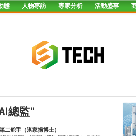
動態
人物專訪
專家分析
活動盛事
d "AI總監"
型第二舵手（湛家揚博士）