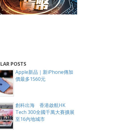
LAR POSTS
Apple新品｜新iPhone傳加
價最多1560元
創科出海 香港啟航HK
Tech 300全國千萬大賽擴展
至16內地城市