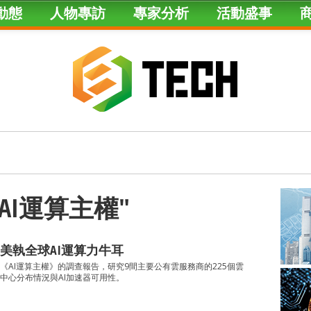
動態
人物專訪
專家分析
活動盛事
ed "AI運算主權"
美執全球AI運算力牛耳
《AI運算主權》的調查報告，研究9間主要公有雲服務商的225個雲
中心分布情況與AI加速器可用性。