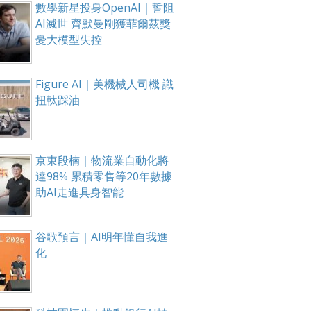
數學新星投身OpenAI｜誓阻
AI滅世 齊默曼剛獲菲爾茲獎
憂大模型失控
Figure AI｜美機械人司機 識
扭軚踩油
京東段楠｜物流業自動化將
達98% 累積零售等20年數據
助AI走進具身智能
谷歌預言｜AI明年懂自我進
化