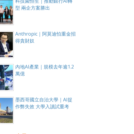
科技園恒生｜推動銀行AI轉
型 兩企方案勝出
Anthropic｜阿莫迪怕重金招
得貪財奴
內地AI產業｜規模去年逾1.2
萬億
墨西哥國立自治大學｜AI捉
作弊失效 大學入讀試重考