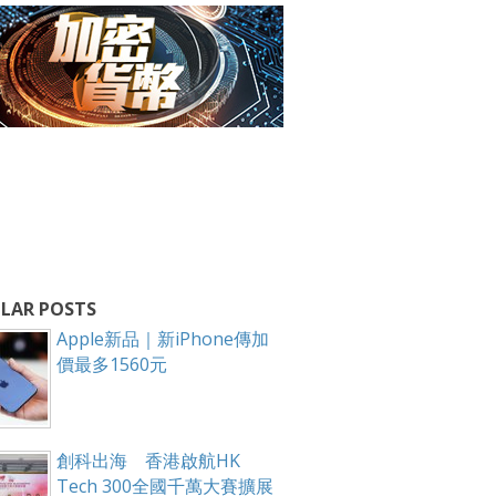
LAR POSTS
Apple新品｜新iPhone傳加
價最多1560元
創科出海 香港啟航HK
Tech 300全國千萬大賽擴展