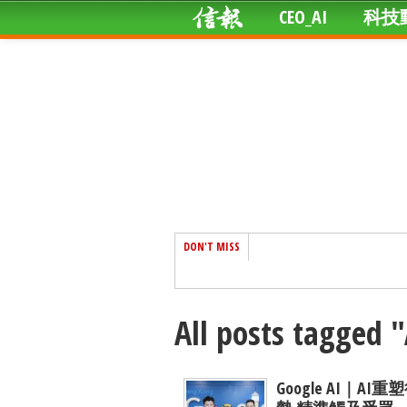
CEO_AI
科技
DON'T MISS
All posts tagged 
Google AI｜