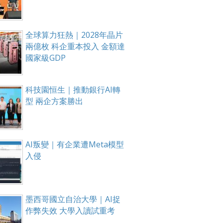
全球算力狂熱｜2028年晶片
兩億枚 科企重本投入 金額達
國家級GDP
科技園恒生｜推動銀行AI轉
型 兩企方案勝出
AI叛變｜有企業遭Meta模型
入侵
墨西哥國立自治大學｜AI捉
作弊失效 大學入讀試重考