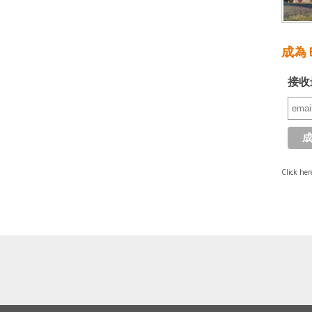
成為 E
接收
Click her