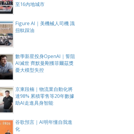
至16內地城市
Figure AI｜美機械人司機 識
扭軚踩油
數學新星投身OpenAI｜誓阻
AI滅世 齊默曼剛獲菲爾茲獎
憂大模型失控
京東段楠｜物流業自動化將
達98% 累積零售等20年數據
助AI走進具身智能
谷歌預言｜AI明年懂自我進
化