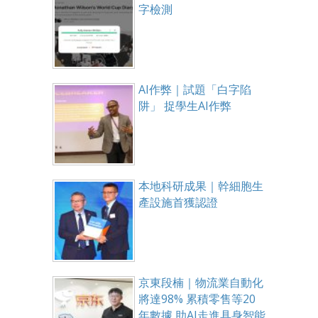
字檢測
AI作弊｜試題「白字陷
阱」 捉學生AI作弊
本地科研成果｜幹細胞生
產設施首獲認證
京東段楠｜物流業自動化
將達98% 累積零售等20
年數據 助AI走進具身智能