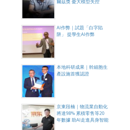
爾茲獎 憂大模型失控
AI作弊｜試題「白字陷
阱」 捉學生AI作弊
本地科研成果｜幹細胞生
產設施首獲認證
京東段楠｜物流業自動化
將達98% 累積零售等20
年數據 助AI走進具身智能