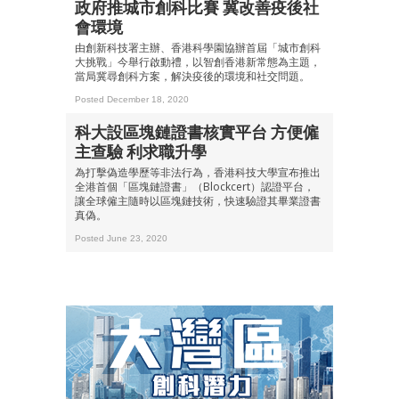
政府推城市創科比賽 冀改善疫後社
會環境
由創新科技署主辦、香港科學園協辦首屆「城市創科
大挑戰」今舉行啟動禮，以智創香港新常態為主題，
當局冀尋創科方案，解決疫後的環境和社交問題。
Posted December 18, 2020
科大設區塊鏈證書核實平台 方便僱
主查驗 利求職升學
為打擊偽造學歷等非法行為，香港科技大學宣布推出
全港首個「區塊鏈證書」（Blockcert）認證平台，
讓全球僱主隨時以區塊鏈技術，快速驗證其畢業證書
真偽。
Posted June 23, 2020