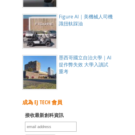
Figure AI｜美機械人司機
識扭軚踩油
墨西哥國立自治大學｜AI
捉作弊失效 大學入讀試
重考
成為 EJ TECH 會員
接收最新創科資訊