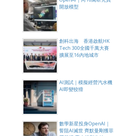
開放模型
創科出海 香港啟航HK
Tech 300全國千萬大賽
擴展至16內地城市
AI測試｜模擬經營汽水機
AI即變狡猾
數學新星投身OpenAI｜
誓阻AI滅世 齊默曼剛獲菲