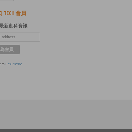
J TECH 會員
最新創科資訊
e to
unsubscribe