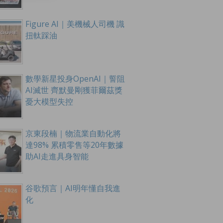
Figure AI｜美機械人司機 識
扭軚踩油
數學新星投身OpenAI｜誓阻
AI滅世 齊默曼剛獲菲爾茲獎
憂大模型失控
京東段楠｜物流業自動化將
達98% 累積零售等20年數據
助AI走進具身智能
谷歌預言｜AI明年懂自我進
化