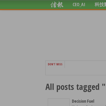
CEO_AI
科技
DON'T MISS
All posts tagged "
Decision Fuel