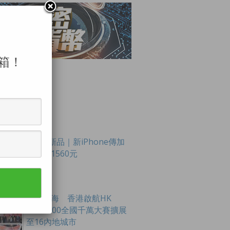
箱！
LAR POSTS
Apple新品｜新iPhone傳加
價最多1560元
創科出海 香港啟航HK
Tech 300全國千萬大賽擴展
至16內地城市