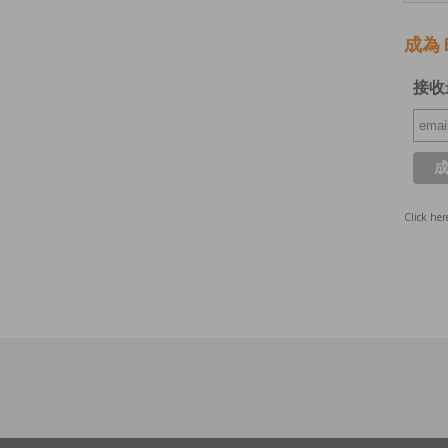
成為 E
接收
Click her