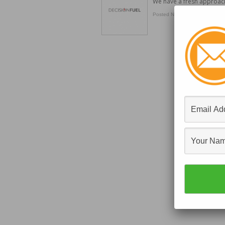
We have a fresh approach
Posted November 30, 2013