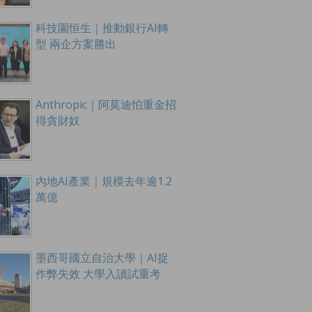
科技園恒生｜推動銀行AI轉
型 兩企方案勝出
Anthropic｜阿莫迪怕重金招
得貪財奴
內地AI產業｜規模去年逾1.2
萬億
墨西哥國立自治大學｜AI捉
作弊失效 大學入讀試重考