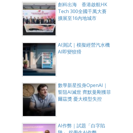
創科出海 香港啟航HK
Tech 300全國千萬大賽
擴展至16內地城市
AI測試｜模擬經營汽水機
AI即變狡猾
數學新星投身OpenAI｜
誓阻AI滅世 齊默曼剛獲菲
爾茲獎 憂大模型失控
AI作弊｜試題「白字陷
阱」 捉學生AI作弊