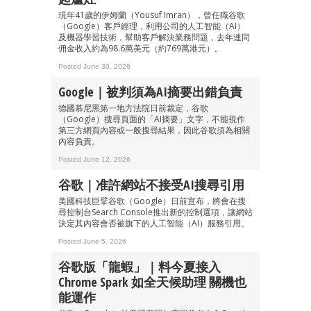
現年41歲的伊姆蘭（Yousuf Imran），曾任職谷歌
（Google）客戶經理，利用公司的人工智能（AI）
及機器學習技術，幫助客戶解決業務問題，去年連同
佣金收入約為98.6萬美元（約769萬港元）。
成為 EJ Tech 會員
Posted June 30, 2026
最新資訊（附創業懶人包）
箱！
Google｜被判須為AI摘要出錯負責
德國慕尼黑第一地方法院日前裁定，谷歌
（Google）搜尋頁面的「AI摘要」文字，不能視作
第三方網頁內容或一般搜尋結果，因此谷歌須為相關
內容負責。
Posted June 12, 2026
谷歌｜准許網站不接受AI搜尋引用
美國科技巨擘谷歌（Google）日前宣布，將會在搜
尋控制台Search Console推出新的控制選項，讓網站
決定其內容會否被旗下的人工智能（AI）服務引用。
Posted June 5, 2026
谷歌版「龍蝦」｜料今夏接入
Chrome Spark 如全天候助理 關機也
能運作