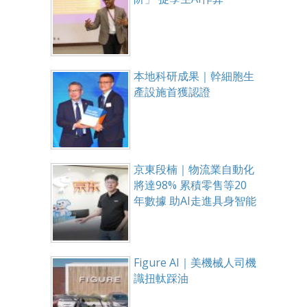
本地科研成果｜幹細胞生
產設施首獲認證
京東段楠｜物流業自動化
將達98% 累積零售等20
年數據 助AI走進具身智能
Figure AI｜美機械人司機
識扭軚踩油