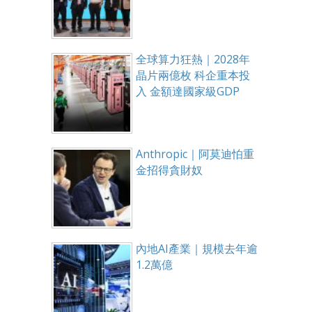
全球算力狂熱｜2028年
晶片兩億枚 科企重本投
入 金額達國家級GDP
Anthropic｜阿莫迪怕重
金招得貪財奴
內地AI產業｜規模去年逾
1.2萬億