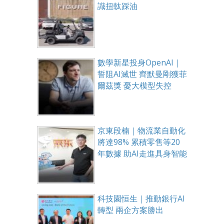
識扭軚踩油
數學新星投身OpenAI｜
誓阻AI滅世 齊默曼剛獲菲
爾茲獎 憂大模型失控
京東段楠｜物流業自動化
將達98% 累積零售等20
年數據 助AI走進具身智能
科技園恒生｜推動銀行AI
轉型 兩企方案勝出