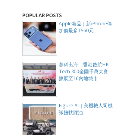
POPULAR POSTS
Apple新品｜新iPhone傳
加價最多1560元
創科出海 香港啟航HK
Tech 300全國千萬大賽
擴展至16內地城市
Figure AI｜美機械人司機
識扭軚踩油