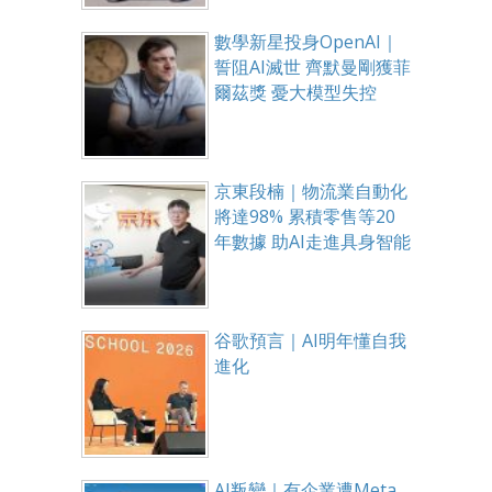
數學新星投身OpenAI｜
誓阻AI滅世 齊默曼剛獲菲
爾茲獎 憂大模型失控
京東段楠｜物流業自動化
將達98% 累積零售等20
年數據 助AI走進具身智能
谷歌預言｜AI明年懂自我
進化
AI叛變｜有企業遭Meta