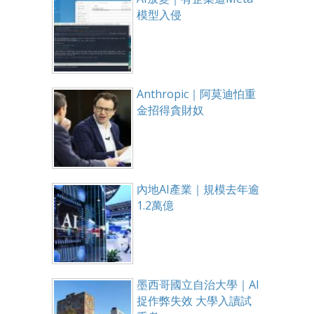
模型入侵
Anthropic｜阿莫迪怕重
金招得貪財奴
內地AI產業｜規模去年逾
1.2萬億
墨西哥國立自治大學｜AI
捉作弊失效 大學入讀試