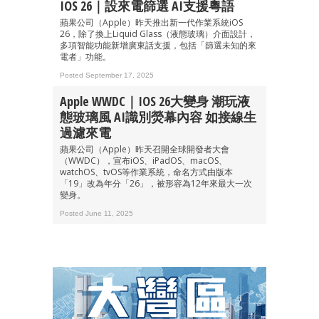
IOS 26｜設來電篩選 AI支援粵語
蘋果公司（Apple）昨天推出新一代作業系統iOS
26，除了換上Liquid Glass（液態玻璃）介面設計，
多項智能功能新增廣東話支援，包括「篩選未知的來
電者」功能。
Posted September 17, 2025
Apple WWDC｜iOS 26大變身 潮玩液
態玻璃風 AI識別熒幕內容 如接線生
過濾來電
蘋果公司（Apple）昨天召開全球開發者大會
（WWDC），宣布iOS、iPadOS、macOS、
watchOS、tvOS等作業系統，命名方式由版本
「19」改為年分「26」，被形容為12年來最大一次
變身。
Posted June 11, 2025