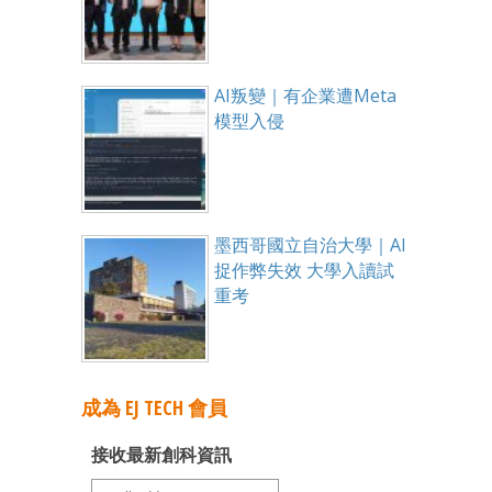
AI叛變｜有企業遭Meta
模型入侵
墨西哥國立自治大學｜AI
捉作弊失效 大學入讀試
重考
成為 EJ TECH 會員
接收最新創科資訊