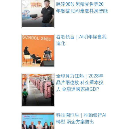
將達98% 累積零售等20
年數據 助AI走進具身智能
谷歌預言｜AI明年懂自我
進化
全球算力狂熱｜2028年
晶片兩億枚 科企重本投
入 金額達國家級GDP
科技園恒生｜推動銀行AI
轉型 兩企方案勝出