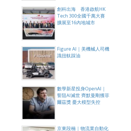
創科出海 香港啟航HK
Tech 300全國千萬大賽
擴展至16內地城市
Figure AI｜美機械人司機
識扭軚踩油
數學新星投身OpenAI｜
誓阻AI滅世 齊默曼剛獲菲
爾茲獎 憂大模型失控
京東段楠｜物流業自動化