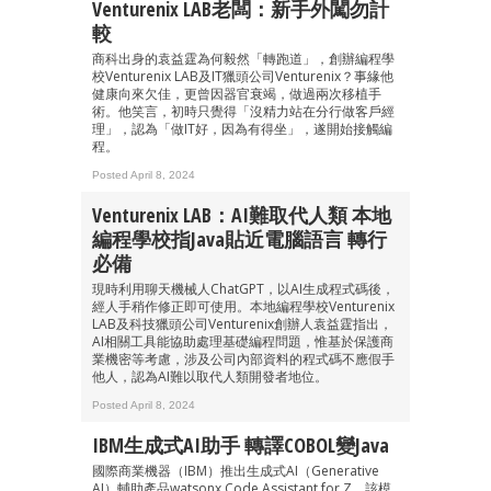
Venturenix LAB老闆：新手外闖勿計
較
商科出身的袁益霆為何毅然「轉跑道」，創辦編程學
校Venturenix LAB及IT獵頭公司Venturenix？事緣他
健康向來欠佳，更曾因器官衰竭，做過兩次移植手
術。他笑言，初時只覺得「沒精力站在分行做客戶經
理」，認為「做IT好，因為有得坐」，遂開始接觸編
程。
Posted April 8, 2024
Venturenix LAB：AI難取代人類 本地
編程學校指Java貼近電腦語言 轉行
必備
現時利用聊天機械人ChatGPT，以AI生成程式碼後，
經人手稍作修正即可使用。本地編程學校Venturenix
LAB及科技獵頭公司Venturenix創辦人袁益霆指出，
AI相關工具能協助處理基礎編程問題，惟基於保護商
業機密等考慮，涉及公司內部資料的程式碼不應假手
他人，認為AI難以取代人類開發者地位。
Posted April 8, 2024
IBM生成式AI助手 轉譯COBOL變Java
國際商業機器（IBM）推出生成式AI（Generative
AI）輔助產品watsonx Code Assistant for Z，該模