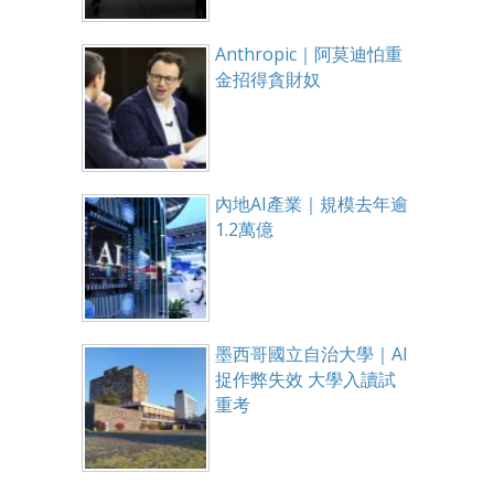
Anthropic｜阿莫迪怕重
金招得貪財奴
內地AI產業｜規模去年逾
1.2萬億
墨西哥國立自治大學｜AI
捉作弊失效 大學入讀試
重考