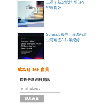
三星｜新記憶體 增儲存
密度提效
Sumsub報告｜僅36%港
企可追溯AI決策紀錄
成為 EJ TECH 會員
接收最新創科資訊