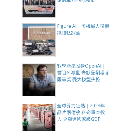
Figure AI｜美機械人司機
識扭軚踩油
數學新星投身OpenAI｜
誓阻AI滅世 齊默曼剛獲菲
爾茲獎 憂大模型失控
全球算力狂熱｜2028年
晶片兩億枚 科企重本投
入 金額達國家級GDP