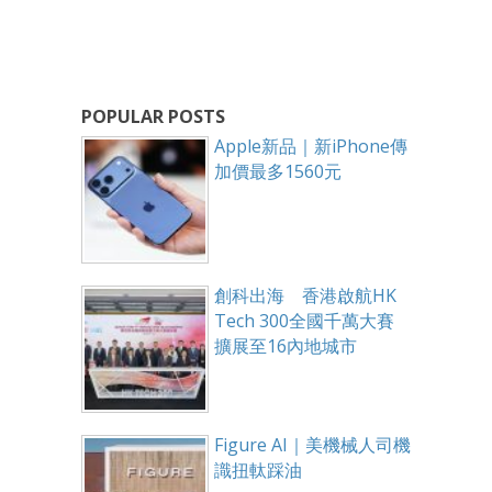
POPULAR POSTS
Apple新品｜新iPhone傳
加價最多1560元
創科出海 香港啟航HK
Tech 300全國千萬大賽
擴展至16內地城市
Figure AI｜美機械人司機
識扭軚踩油