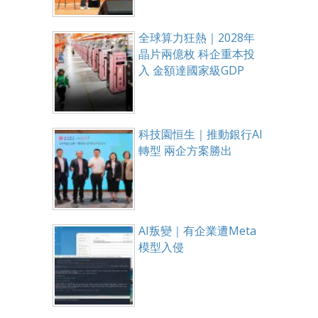
全球算力狂熱｜2028年
晶片兩億枚 科企重本投
入 金額達國家級GDP
科技園恒生｜推動銀行AI
轉型 兩企方案勝出
AI叛變｜有企業遭Meta
模型入侵