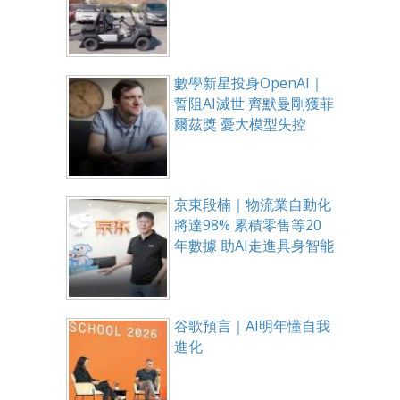
數學新星投身OpenAI｜
誓阻AI滅世 齊默曼剛獲菲
爾茲獎 憂大模型失控
京東段楠｜物流業自動化
將達98% 累積零售等20
年數據 助AI走進具身智能
谷歌預言｜AI明年懂自我
進化