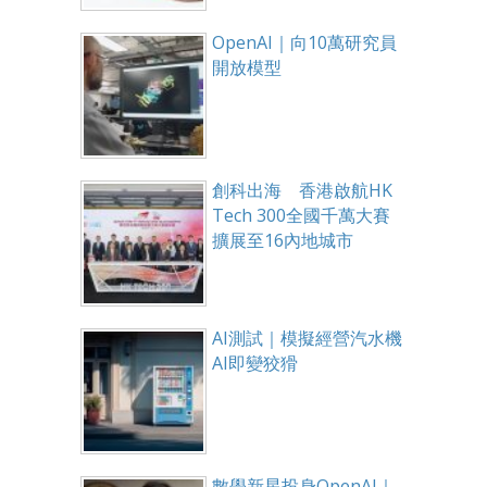
OpenAI｜向10萬研究員
開放模型
創科出海 香港啟航HK
Tech 300全國千萬大賽
擴展至16內地城市
AI測試｜模擬經營汽水機
AI即變狡猾
數學新星投身OpenAI｜