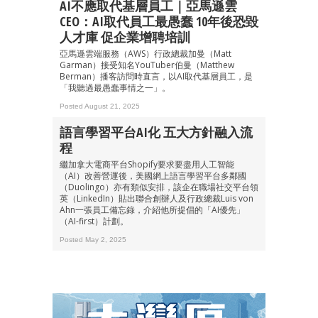
AI不應取代基層員工｜亞馬遜雲
CEO：AI取代員工最愚蠢 10年後恐毀
人才庫 促企業增聘培訓
亞馬遜雲端服務（AWS）行政總裁加曼（Matt
Garman）接受知名YouTuber伯曼（Matthew
Berman）播客訪問時直言，以AI取代基層員工，是
「我聽過最愚蠢事情之一」。
Posted August 21, 2025
語言學習平台AI化 五大方針融入流
程
繼加拿大電商平台Shopify要求要盡用人工智能
（AI）改善營運後，美國網上語言學習平台多鄰國
（Duolingo）亦有類似安排，該企在職場社交平台領
英（LinkedIn）貼出聯合創辦人及行政總裁Luis von
Ahn一張員工備忘錄，介紹他所提倡的「AI優先」
（AI-first）計劃。
Posted May 2, 2025