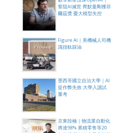
誓阻AI滅世 齊默曼剛獲菲
爾茲獎 憂大模型失控
Figure AI｜美機械人司機
識扭軚踩油
墨西哥國立自治大學｜AI
捉作弊失效 大學入讀試
重考
京東段楠｜物流業自動化
將達98% 累積零售等20