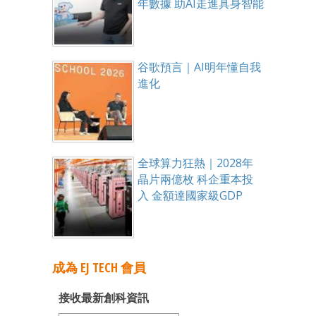
年數據 助AI走進具身智能
谷歌預言｜AI明年懂自我
進化
全球算力狂熱｜2028年
晶片兩億枚 科企重本投
入 金額達國家級GDP
成為 EJ TECH 會員
接收最新創科資訊