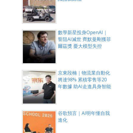
數學新星投身OpenAI｜
誓阻AI滅世 齊默曼剛獲菲
爾茲獎 憂大模型失控
京東段楠｜物流業自動化
將達98% 累積零售等20
年數據 助AI走進具身智能
谷歌預言｜AI明年懂自我
進化