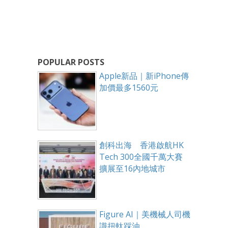
POPULAR POSTS
Apple新品｜新iPhone傳
加價最多1560元
創科出海 香港啟航HK
Tech 300全國千萬大賽
擴展至16內地城市
Figure AI｜美機械人司機
識扭軚踩油