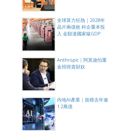
全球算力狂熱｜2028年
晶片兩億枚 科企重本投
入 金額達國家級GDP
Anthropic｜阿莫迪怕重
金招得貪財奴
內地AI產業｜規模去年逾
1.2萬億