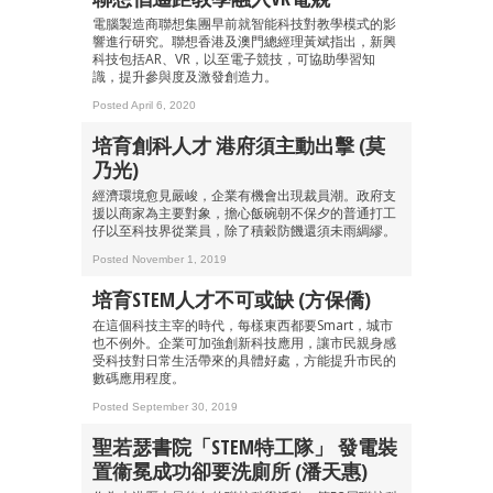
電腦製造商聯想集團早前就智能科技對教學模式的影
響進行研究。聯想香港及澳門總經理黃斌指出，新興
科技包括AR、VR，以至電子競技，可協助學習知
識，提升參與度及激發創造力。
成為 EJ Tech 會員
Posted April 6, 2020
最新資訊（附創業懶人包）
箱！
培育創科人才 港府須主動出擊 (莫
乃光)
經濟環境愈見嚴峻，企業有機會出現裁員潮。政府支
援以商家為主要對象，擔心飯碗朝不保夕的普通打工
仔以至科技界從業員，除了積穀防饑還須未雨綢繆。
Posted November 1, 2019
培育STEM人才不可或缺 (方保僑)
在這個科技主宰的時代，每樣東西都要Smart，城市
也不例外。企業可加強創新科技應用，讓市民親身感
受科技對日常生活帶來的具體好處，方能提升市民的
數碼應用程度。
Posted September 30, 2019
聖若瑟書院「STEM特工隊」 發電裝
置衞冕成功卻要洗廁所 (潘天惠)