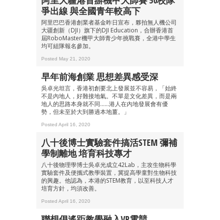
阿里大疆港首辦機甲大師賽 50校隊
爭出線 與全國青年較高下
阿里巴巴香港創業者基金昨日宣布，夥拍無人機公司
大疆創新（DJI）旗下的DJI Education，合辦香港首
屆RoboMaster機甲大師青少年挑戰賽，全港中學生
均可組隊報名參加。
Posted May 21, 2020
早年前海創業 思想差異感受深
吳卓光坦言，香港初創要北上發展並不容易，「始終
不是內地人，好難接地氣。不單是文化差異，而是兩
地人的思路本身就不同……港人在內地發展會有優
勢，但未至於大到勝過本地薑。」
Posted April 16, 2020
八十後博士實驗套件搞活STEM 彌補
學制離地 培育科技專才
八十後物理學博士吳卓光成立42Lab，主攻生物科學
實驗套件及便攜式教學裝置，冀提高學童對生物科技
的興趣。他認為，本港的STEM教育，以至科技人才
培育方針，均須改善。
Posted April 16, 2020
聯想倡遙距教學融入VR電競