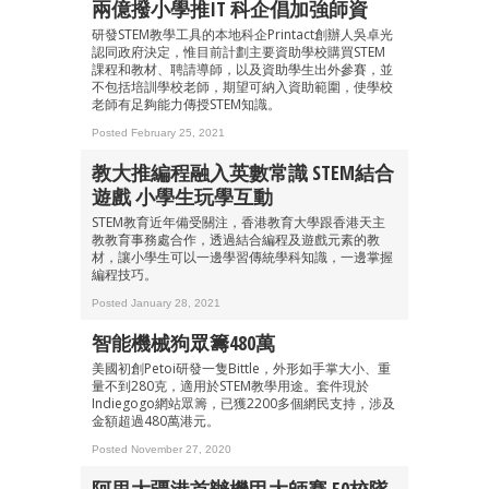
兩億撥小學推IT 科企倡加強師資
研發STEM教學工具的本地科企Printact創辦人吳卓光
認同政府決定，惟目前計劃主要資助學校購買STEM
課程和教材、聘請導師，以及資助學生出外參賽，並
不包括培訓學校老師，期望可納入資助範圍，使學校
老師有足夠能力傳授STEM知識。
Posted February 25, 2021
教大推編程融入英數常識 STEM結合
遊戲 小學生玩學互動
STEM教育近年備受關注，香港教育大學跟香港天主
教教育事務處合作，透過結合編程及遊戲元素的教
材，讓小學生可以一邊學習傳統學科知識，一邊掌握
編程技巧。
Posted January 28, 2021
智能機械狗眾籌480萬
美國初創Petoi研發一隻Bittle，外形如手掌大小、重
量不到280克，適用於STEM教學用途。套件現於
Indiegogo網站眾籌，已獲2200多個網民支持，涉及
金額超過480萬港元。
Posted November 27, 2020