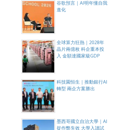
谷歌預言｜AI明年懂自我
進化
全球算力狂熱｜2028年
晶片兩億枚 科企重本投
入 金額達國家級GDP
科技園恒生｜推動銀行AI
轉型 兩企方案勝出
墨西哥國立自治大學｜AI
捉作弊失效 大學入讀試