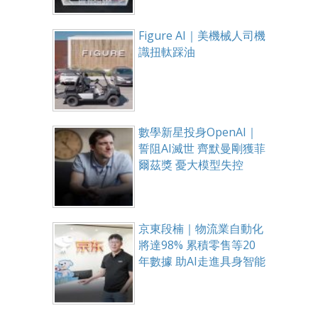
Figure AI｜美機械人司機
識扭軚踩油
數學新星投身OpenAI｜
誓阻AI滅世 齊默曼剛獲菲
爾茲獎 憂大模型失控
京東段楠｜物流業自動化
將達98% 累積零售等20
年數據 助AI走進具身智能