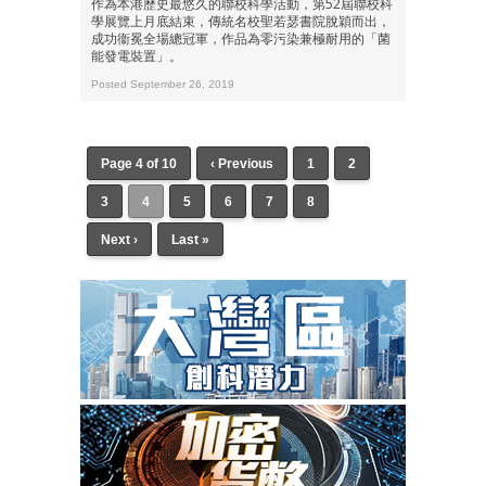
作為本港歷史最悠久的聯校科學活動，第52屆聯校科
學展覽上月底結束，傳統名校聖若瑟書院脫穎而出，
成功衞冕全場總冠軍，作品為零污染兼極耐用的「菌
能發電裝置」。
Posted September 26, 2019
Page 4 of 10
‹ Previous
1
2
3
4
5
6
7
8
Next ›
Last »