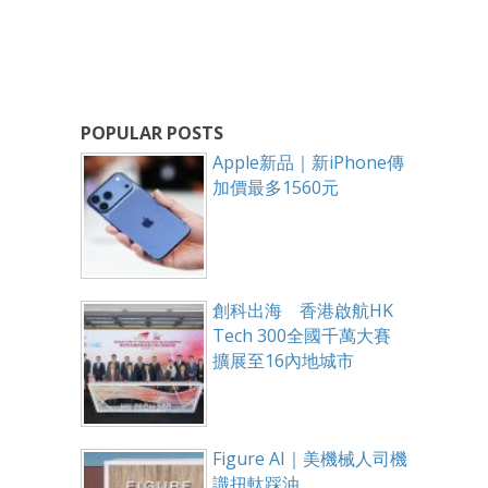
POPULAR POSTS
Apple新品｜新iPhone傳
加價最多1560元
創科出海 香港啟航HK
Tech 300全國千萬大賽
擴展至16內地城市
Figure AI｜美機械人司機
識扭軚踩油