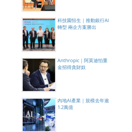
科技園恒生｜推動銀行AI
轉型 兩企方案勝出
Anthropic｜阿莫迪怕重
金招得貪財奴
內地AI產業｜規模去年逾
1.2萬億