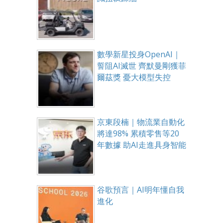
數學新星投身OpenAI｜
誓阻AI滅世 齊默曼剛獲菲
爾茲獎 憂大模型失控
京東段楠｜物流業自動化
將達98% 累積零售等20
年數據 助AI走進具身智能
谷歌預言｜AI明年懂自我
進化