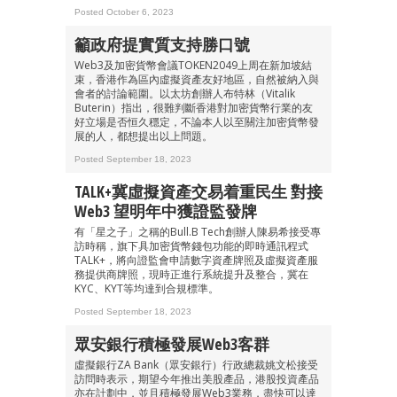
Posted October 6, 2023
籲政府提實質支持勝口號
Web3及加密貨幣會議TOKEN2049上周在新加坡結
束，香港作為區內虛擬資產友好地區，自然被納入與
會者的討論範圍。以太坊創辦人布特林（Vitalik
Buterin）指出，很難判斷香港對加密貨幣行業的友
好立場是否恒久穩定，不論本人以至關注加密貨幣發
展的人，都想提出以上問題。
成為 EJ Tech 會員
Posted September 18, 2023
最新資訊（附創業懶人包）
TALK+冀虛擬資產交易着重民生 對接
箱！
Web3 望明年中獲證監發牌
有「星之子」之稱的Bull.B Tech創辦人陳易希接受專
訪時稱，旗下具加密貨幣錢包功能的即時通訊程式
TALK+，將向證監會申請數字資產牌照及虛擬資產服
務提供商牌照，現時正進行系統提升及整合，冀在
KYC、KYT等均達到合規標準。
Posted September 18, 2023
眾安銀行積極發展Web3客群
虛擬銀行ZA Bank（眾安銀行）行政總裁姚文松接受
訪問時表示，期望今年推出美股產品，港股投資產品
亦在計劃中，並且積極發展Web3業務，盡快可以達