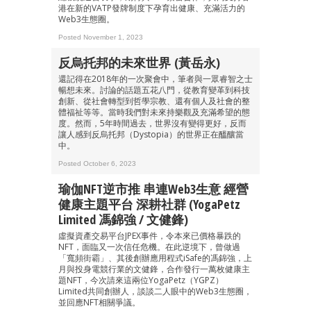
港在新的VATP發牌制度下孕育出健康、充滿活力的
Web3生態圈。
Posted November 1, 2023
反烏托邦的未來世界 (黃岳永)
還記得在2018年的一次聚會中，筆者與一眾睿智之士
暢想未來。討論的話題五花八門，從教育變革到科技
創新、從社會轉型到哲學宗教、還有個人及社會的整
體福祉等等。當時我們對未來持樂觀及充滿希望的態
度。然而，5年時間過去，世界沒有變得更好，反而
讓人感到反烏托邦（Dystopia）的世界正在醞釀當
中。
Posted October 6, 2023
瑜伽NFT逆市推 串連Web3生意 經營
健康主題平台 深耕社群 (YogaPetz
Limited 馮錦強 / 文健鋒)
虛擬資產交易平台JPEX事件，令本來已價格暴跌的
NFT，面臨又一次信任危機。在此逆境下，曾做過
「寬頻街霸」、其後創辦應用程式iSafe的馮錦強，上
月與投身電競行業的文健鋒，合作發行一萬枚健康主
題NFT，今次請來這兩位YogaPetz（YGPZ）
Limited共同創辦人，談談二人眼中的Web3生態圈，
並回應NFT相關爭議。