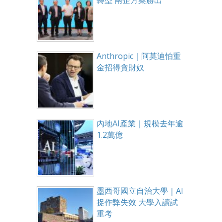
轉型 兩企方案勝出
Anthropic｜阿莫迪怕重
金招得貪財奴
內地AI產業｜規模去年逾
1.2萬億
墨西哥國立自治大學｜AI
捉作弊失效 大學入讀試
重考