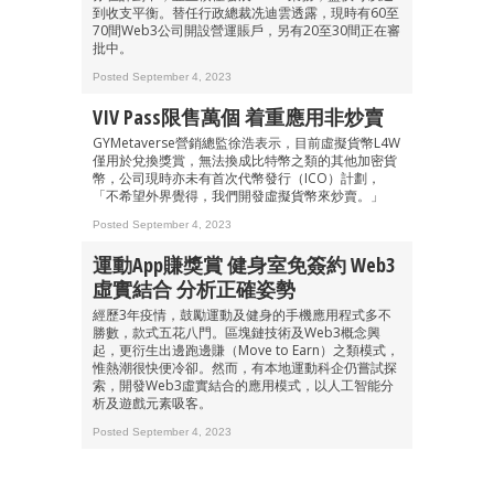
到收支平衡。替任行政總裁冼迪雲透露，現時有60至
70間Web3公司開設營運賬戶，另有20至30間正在審
批中。
Posted September 4, 2023
VIV Pass限售萬個 着重應用非炒賣
GYMetaverse營銷總監徐浩表示，目前虛擬貨幣L4W
僅用於兌換獎賞，無法換成比特幣之類的其他加密貨
幣，公司現時亦未有首次代幣發行（ICO）計劃，
「不希望外界覺得，我們開發虛擬貨幣來炒賣。」
Posted September 4, 2023
運動App賺獎賞 健身室免簽約 Web3
虛實結合 分析正確姿勢
經歷3年疫情，鼓勵運動及健身的手機應用程式多不
勝數，款式五花八門。區塊鏈技術及Web3概念興
起，更衍生出邊跑邊賺（Move to Earn）之類模式，
惟熱潮很快便冷卻。然而，有本地運動科企仍嘗試探
索，開發Web3虛實結合的應用模式，以人工智能分
析及遊戲元素吸客。
Posted September 4, 2023