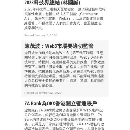
2023科技界總結 (林國誠)
2023年科技界出現翻天覆地變化，數項關鍵技術取得
突破性進展，包括生成式人工智能（Generative
AI）、第三代互聯網（Web3），以及雲端運算與邊
緣運算，不僅改變了人們的工作方式，更重塑生活、
娛樂和社交。
Posted January 5, 2024
陳茂波：Web3市場要適切監管
港府近年加速推動本地Web3（第三代互聯網）生態
圈發展，財政司司長陳茂波昨出席「Web3.0安全科
技峰會」時提到，在網絡世界的先行效應、群聚效應
牽引下，面對「勝者全取」的格局，如何在挑戰中抓
準機遇、把機遇轉化為新藍海，是在全球Web3市場
持續領先的關鍵考題。他強調，絕不能單純因機遇龐
大而忽略安全發展的重要性，適當、適切、具前瞻性
的有效監管是必須。
Posted December 22, 2023
ZA Bank為OKX香港開立營運賬戶
虛擬銀行ZA Bank與虛擬資產交易所和Web3技術公
司OKX宣布，銀行已為OKX香港開立營運賬戶。ZA
Bank的營運賬戶為OKX香港提供基本的商業銀行服
務，以滿足其日常銀行理財需要。ZA Bank替任行政
總裁冼迪雲表示，期待與OKX緊密合作，共同支持香