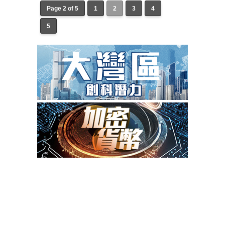
Page 2 of 5
1
2
3
4
5