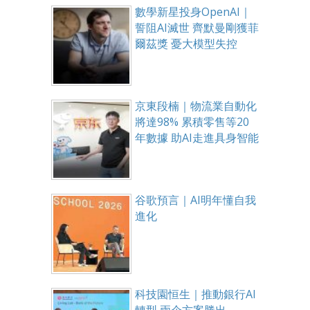
數學新星投身OpenAI｜
誓阻AI滅世 齊默曼剛獲菲
爾茲獎 憂大模型失控
京東段楠｜物流業自動化
將達98% 累積零售等20
年數據 助AI走進具身智能
谷歌預言｜AI明年懂自我
進化
科技園恒生｜推動銀行AI