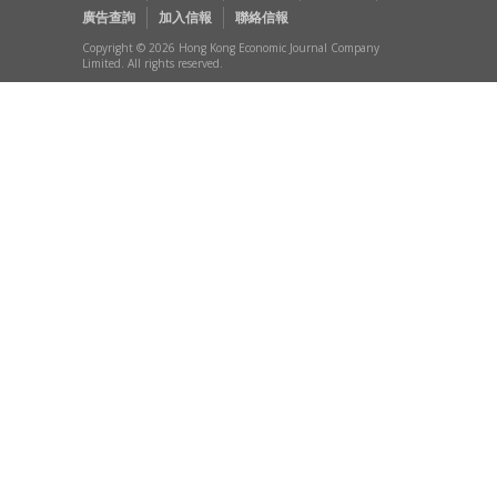
廣告查詢
加入信報
聯絡信報
Copyright © 2026 Hong Kong Economic Journal Company
Limited. All rights reserved.