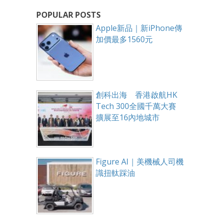
POPULAR POSTS
Apple新品｜新iPhone傳
加價最多1560元
創科出海 香港啟航HK
Tech 300全國千萬大賽
擴展至16內地城市
Figure AI｜美機械人司機
識扭軚踩油