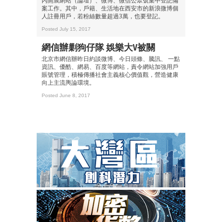
內開展網站（論壇）、微博、微信公眾號集中登記備
案工作。其中，戶籍、生活地在西安市的新浪微博個
人註冊用戶，若粉絲數量超過3萬，也要登記。
Posted July 15, 2017
網信辦剿狗仔隊 娛樂大V被關
北京市網信辦昨日約談微博、今日頭條、騰訊、 一點
資訊、優酷、網易、百度等網站，責令網站加強用戶
賬號管理，積極傳播社會主義核心價值觀，營造健康
向上主流輿論環境。
Posted June 8, 2017