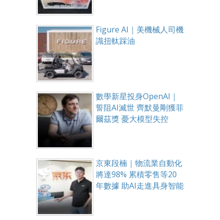
Figure AI｜美機械人司機
識扭軚踩油
數學新星投身OpenAI｜
誓阻AI滅世 齊默曼剛獲菲
爾茲獎 憂大模型失控
京東段楠｜物流業自動化
將達98% 累積零售等20
年數據 助AI走進具身智能