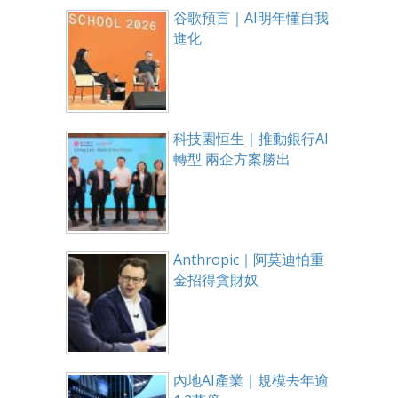
谷歌預言｜AI明年懂自我
進化
科技園恒生｜推動銀行AI
轉型 兩企方案勝出
Anthropic｜阿莫迪怕重
金招得貪財奴
內地AI產業｜規模去年逾