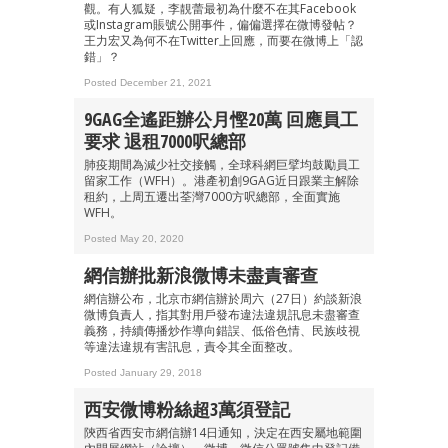
觀。有人狐疑，李靚蕾最初為什麼不在其Facebook
或Instagram賬號公開事件，偏偏選擇在微博發帖？
王力宏又為何不在Twitter上回應，而要在微博上「認
錯」？
Posted December 21, 2021
9GAG全遙距辦公月慳20萬 回應員工
要求 退租7000呎總部
肺疫期間為減少社交接觸，全球科網巨擘均鼓勵員工
留家工作（WFH）。港產初創9GAG近日跟業主解除
租約，上周五遷出荃灣7000方呎總部，全面實施
WFH。
Posted May 20, 2020
網信辦批新浪微博未盡責審查
網信辦公布，北京市網信辦於周六（27日）約談新浪
微博負責人，指其對用戶發布違法違規訊息未盡審查
義務，持續傳播炒作導向錯誤、低俗色情、民族歧視
等違法違規有害訊息，責令其全面整改。
Posted January 29, 2018
西安微博粉絲超3萬須登記
陝西省西安市網信辦14日通知，決定在西安屬地範圍