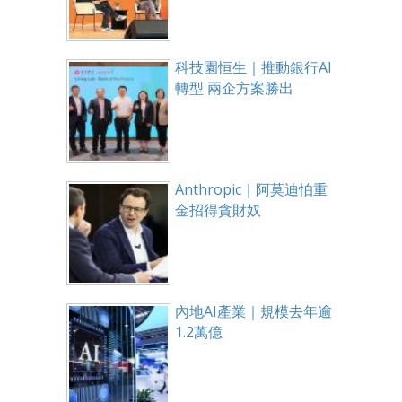
科技園恒生｜推動銀行AI
轉型 兩企方案勝出
Anthropic｜阿莫迪怕重
金招得貪財奴
內地AI產業｜規模去年逾
1.2萬億