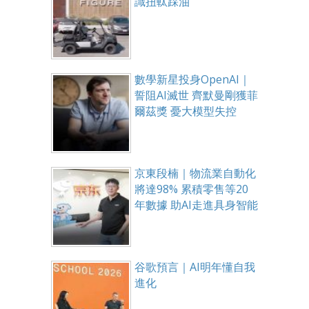
識扭軚踩油
數學新星投身OpenAI｜
誓阻AI滅世 齊默曼剛獲菲
爾茲獎 憂大模型失控
京東段楠｜物流業自動化
將達98% 累積零售等20
年數據 助AI走進具身智能
谷歌預言｜AI明年懂自我
進化