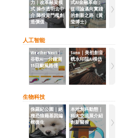
力｜改革融資模
式AI金融革命：
坡在加密貨
式 操作透明去中
從理論邁向實踐
心競賽中領
介 降投資門檻創
的創新之路（黃
港
造價值
莹博士）
人工智能
WeatherNext｜
Suno｜美初創音
AI合成病毒
谷歌AI一分鐘測
軌水印阻AI模仿
丹福研發 可
15日颱風路徑
腸桿菌
生物科技
侏羅紀公園｜絕
本地創科動態｜
長壽藥｜抑
種恐狼藉基因編
科大交流展介紹
炎蛋白抗衰老
輯復生
創新醫療
鼠壽命增25%
類或適用