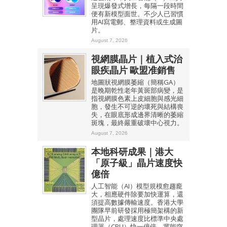
呈現爆發式增長，每隔一段時間
便有新模型面世。不少人已習慣
用AI寫電郵、整理資料或生成圖
片。
August 7, 2026
視網膜晶片｜植入式治
眼疾晶片 歐盟准銷售
地圖狀視網膜萎縮（簡稱GA）
是晚期乾性老年黃斑部病變，是
指視網膜色素上皮細胞與感光細
胞，發生不可逆的壞死與結構喪
失，在眼底形成邊界清晰的萎縮
斑塊，最終嚴重破壞中心視力。
August 7, 2026
本地科研成果｜港大
「原子級」晶片速度快
億倍
人工智能（AI）模型規模愈趨龐
大，相應硬件除要加快運算，還
須提高數據傳輸速度。香港大學
團隊早前研發採用極簡架構的新
型晶片，處理速度比標準中央處
理器（CPU）快一億倍，冀能突