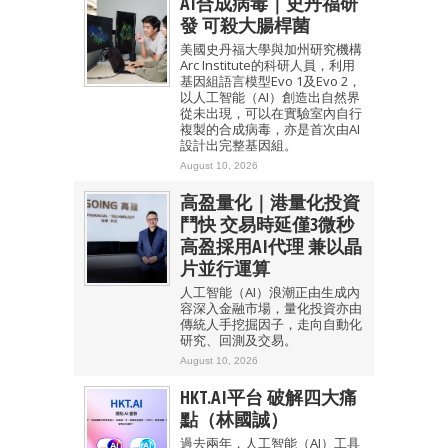
AI合成病毒｜史丹福研
發 可殺大腸桿菌
美國史丹福大學與加州研究機構
Arc Institute的科研人員，利用
基因組語言模型Evo 1及Evo 2，
以人工智能（AI）創造出自然界
從未出現，可以在實驗室內自行
複製的合成病毒，亦是首次由AI
設計出完整基因組。
August 10, 2026
高盈量化｜港量化投資
鬥快 交易時延僅3微秒
高盈採用AI代理 兼以晶
片並行運算
人工智能（AI）浪潮正由生成內
容深入金融市場，量化投資亦由
傳統人手挖掘因子，走向自動化
研究、回測及交易。
August 10, 2026
HKT.AI平台 破解四大痛
點（林國誠）
過去兩年，人工智能（AI）工具