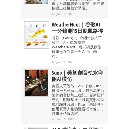
重，社群盛讚效果驚艷，但它很
快遇上授權執管爭議。
August 10, 2026
WeatherNext｜谷歌AI
一分鐘測15日颱風路徑
谷歌（Google）介紹一款人工
智能（AI）氣象模型
WeatherNext，程式碼及模型
權重已在託管平台GitHub發
布。
August 10, 2026
Suno｜美初創音軌水印
阻AI模仿
美國人工智能（AI）初創Suno
推出一系列新工具，包括為平台
製作的音軌加上標記、更新社群
守則，明確禁止「以真實形式呈
現欺騙性音訊」以及「未經許可
使用真實人物的聲音或肖像」，
以阻止仿冒內容。
August 10, 2026