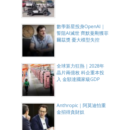
數學新星投身OpenAI｜
誓阻AI滅世 齊默曼剛獲菲
爾茲獎 憂大模型失控
全球算力狂熱｜2028年
晶片兩億枚 科企重本投
入 金額達國家級GDP
Anthropic｜阿莫迪怕重
金招得貪財奴