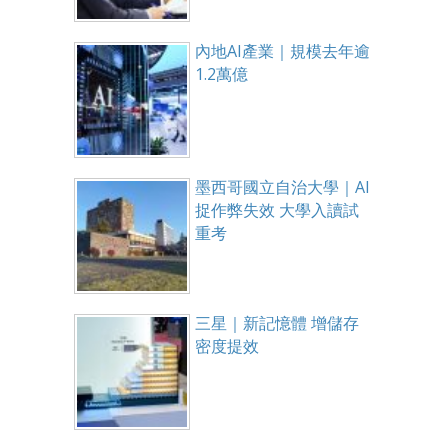
內地AI產業｜規模去年逾
1.2萬億
墨西哥國立自治大學｜AI
捉作弊失效 大學入讀試
重考
三星｜新記憶體 增儲存
密度提效