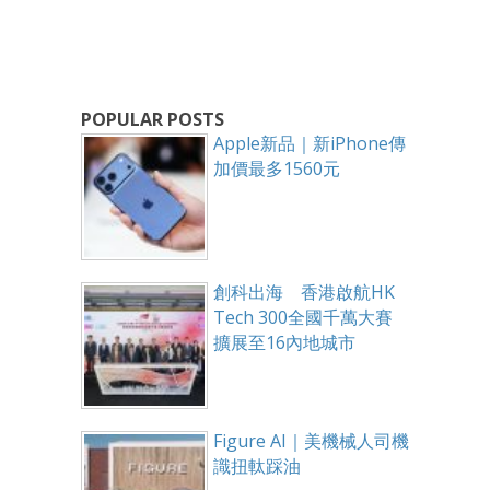
POPULAR POSTS
Apple新品｜新iPhone傳
加價最多1560元
創科出海 香港啟航HK
Tech 300全國千萬大賽
擴展至16內地城市
Figure AI｜美機械人司機
識扭軚踩油