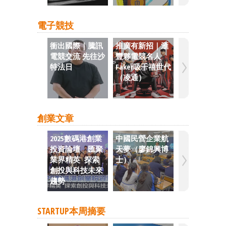
電子競技
衝出國際｜騰訊
推廣有新招｜滙
GTA 6掀熱潮
電競交流 先往沙
豐夥電競名人
提振電玩業 
特法日
Faker吸千禧世代
片曝光 迅錄68
（凌通）
萬人次觀看
創業文章
2025數碼港創業
中國民營企業航
經濟下行造
投資論壇 匯聚
天夢（廖錦興博
業創新突圍
業界精英 探索
士）
錦興博士）
創投與科技未來
趨勢
STARTUP本周摘要