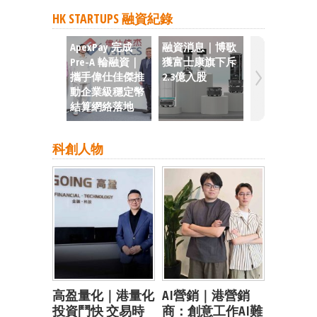
HK STARTUPS 融資紀錄
ApexPay 完成
融資消息｜博歌
融資消息｜
Pre-A 輪融資｜
獲富士康旗下斥
完成4000萬
攜手偉仕佳傑推
2.3億入股
A2輪融資
動企業級穩定幣
結算網絡落地
科創人物
高盈量化｜港量化
AI營銷｜港營銷
投資鬥快 交易時
商：創意工作AI難