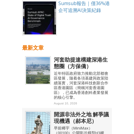
Sumsub報告｜僅36%港
企可追溯AI決策紀錄
最新文章
河套助提速構建深港生
態圈（方保僑）
近年特區政府致力推動北部都會
區發展，隨着各項基建與政策陸
續落實，河套深港科技創新合作
區香港園區（簡稱河套香港園
區），已成為香港創科產業發展
的核心引擎。
August 10, 2026
開源非法外之地 解爭議
現機遇（郝本尼）
早前稀宇（MiniMax）
（00100）公開影片模型H3權