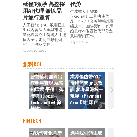
延僅3微秒 高盈採
代勞
用AI代理 兼以晶
生成式人工智能
（GenAI）工具快速普
片並行運算
及，不少企業希望藉此壓
人工智能（AI）浪潮正由
縮成本、加快製作，也開
生成內容深入金融市場，
始思考AI能否取代部分創
量化投資亦由傳統人手挖
意與營銷工作。
掘因子，走向自動化研
July 27, 2026
究、回測及交易。
August 10, 2026
創科KOL
智慧輪椅無障出
業界倡虛幣OTC
初創求融資 
行明年實現 AI感
發牌監管 JPEX教
估值懂妥協 
知環境 平穩上落
訓 參考星洲統一
從未如此艱難
樓梯 (Libpet
規範（Payment
外闖拓市場
Tech Limited 徐
Asia 鄧桂球）
碼港投資者
華峰)
策劃小組 冼
迪）
FINTECH
RWA代幣化具潛
應科院引領生成
彭博報道｜