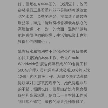
好，但是在今年年初的一次調查中，他們
卻發現員工最看重的並不是那些可以隨意
吃的水果、免費的理髮、按摩甚至是醫療
服務等，而是「能夠有機會和最為核心的
高層接觸，有一對一的會面，遇到問題時
能夠獲得他們的指導，生活和職業上也能
獲得他們的關心」。
單靠薪水和福利並不能保證公司裏最優秀
的員工忠誠的為你工作。最近Arnold
Worldwide對廣告傳媒行業3000名員工和
500名管理人員的調查研就發現30%的人說
12個月內將轉換工作。Jill是X傳媒花高價
從競爭對手那裏挖過來的。她做得也非常
的不錯，報酬也好，但是由於沒有機會很
好的和高層溝通，使自己一直對於工作感
到非常不確定，最後的結果是她辭職了。