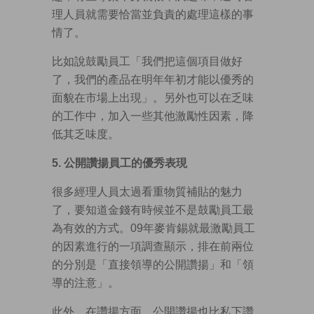
理人員就需要恰當並負責的處理這樣的事
情了。
比如說鼓勵員工「我們把這個項目做好
了，我們的產品在明年年初才能以優秀的
面貌在市場上出現」。另外也可以在乏味
的工作中，加入一些其他激勵性因素，降
低其乏味度。
5.
公開讚揚員工的優秀表現
很多經理人員太過看重物質補貼的魅力
了，要知道金錢有時候並不是鼓勵員工最
為有效的方式。09年麥肯錫就最激勵員工
的因素進行的一項調查顯示，排在前兩位
的分別是「直接領導的公開讚揚」和「領
導的注意」。
此外，在讚揚方面，公開讚揚也比私下讚