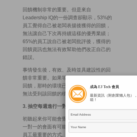
回饋機制非常的重要。但是來自
Leadership IQ的一份調查卻顯示，53%的
員工覺得自己被老闆表揚後獲得的回饋，
無法讓自己下次再持續這樣的優秀業績；
65%的員工說自己被老闆批評後，獲得的
回饋資訊也無法有效幫助他們改正自己的
錯誤。
事情發生後，有效、及時並具建設性的回
饋非常重要。如果等到一個月以後你再給
回饋，那時的環境已經變了，員工恐怕也
成為 EJ Tech 會員
無法受到該回饋的積極影響了。
最新資訊（附創業懶人包）
箱！
3.
抽空每週進行一對一的會面
初聽起來你可能會覺得會議太多了，但是
一對一的會面有可能是你留住你最優秀的
員工最重要的方式。