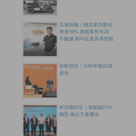
京東段楠｜物流業自動化
將達98% 累積零售等20
年數據 助AI走進具身智能
谷歌預言｜AI明年懂自我
進化
科技園恒生｜推動銀行AI
轉型 兩企方案勝出