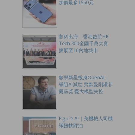
加價最多1560元
創科出海 香港啟航HK
Tech 300全國千萬大賽
擴展至16內地城市
數學新星投身OpenAI｜
誓阻AI滅世 齊默曼剛獲菲
爾茲獎 憂大模型失控
Figure AI｜美機械人司機
識扭軚踩油