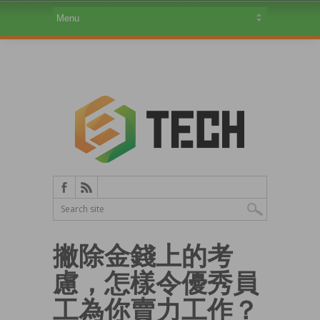
撇除金錢上的考
慮，怎樣令優秀員
工為你賣力工作？