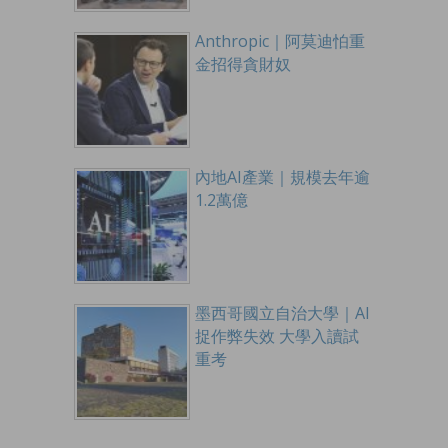
Anthropic｜阿莫迪怕重
金招得貪財奴
內地AI產業｜規模去年逾
1.2萬億
墨西哥國立自治大學｜AI
捉作弊失效 大學入讀試
重考