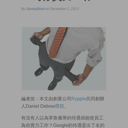
By
StartupBeat
on December 2, 2013
編者按：本文由創業公司
Rypple
共同創辦
人Daniel Debow
撰寫
。
有沒有人以為單靠優厚的待遇就能使員工
為你賣力工作？Google的待遇是出了名的