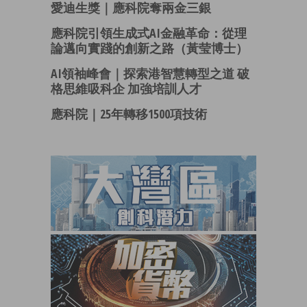
愛迪生獎｜應科院奪兩金三銀
應科院引領生成式AI金融革命：從理
論邁向實踐的創新之路（黃莹博士）
AI領袖峰會｜探索港智慧轉型之道 破
格思維吸科企 加強培訓人才
應科院｜25年轉移1500項技術