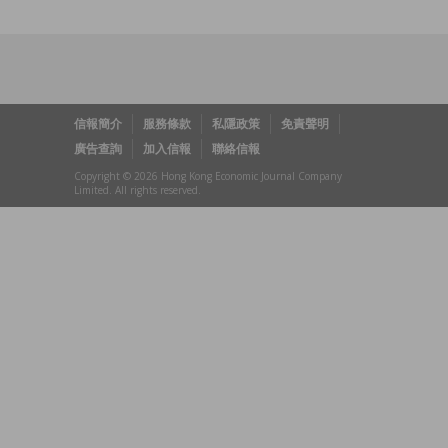
信報簡介
服務條款
私隱政策
免責聲明
廣告查詢
加入信報
聯絡信報
Copyright © 2026 Hong Kong Economic Journal Company
Limited. All rights reserved.