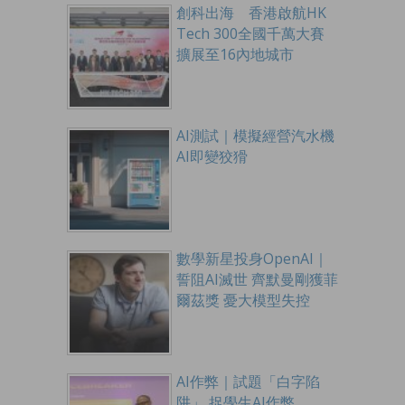
創科出海 香港啟航HK
Tech 300全國千萬大賽
擴展至16內地城市
AI測試｜模擬經營汽水機
AI即變狡猾
數學新星投身OpenAI｜
誓阻AI滅世 齊默曼剛獲菲
爾茲獎 憂大模型失控
AI作弊｜試題「白字陷
阱」 捉學生AI作弊