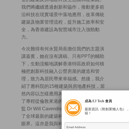
我們將繼續透過創新和協作，推動更多前
沿科技在現實場景中落地應用，改革傳統
建築及物業管理流程，提升施工效率和安
全，為香港建設為智慧城市注入強勁動
力。
今次難得有何永賢局長擔任我們的主題演
講嘉賓，她在沒有講稿、只有PPT的輔助
下，生動流暢地講解香港特區政府如何積
極把創新科技融入公營房屋的建造和管
理，致力為居民帶來幸福感。然後，我介
紹了應科院的15種建築與房地產科技，當
然內容以怎樣應用為主。之後，我們邀請
了專程從倫敦來港的Arup全球數字服務總
成為 EJ Tech 會員
監 Dr Will Cavendish發表主題演講，展示
最新資訊（附創業懶人包）
箱！
了全球最新的建築科技應用，令大家大開
眼界。這亦是我與科研生態系統及大學科