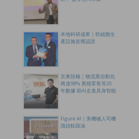
本地科研成果｜幹細胞生
產設施首獲認證
京東段楠｜物流業自動化
將達98% 累積零售等20
年數據 助AI走進具身智能
Figure AI｜美機械人司機
識扭軚踩油