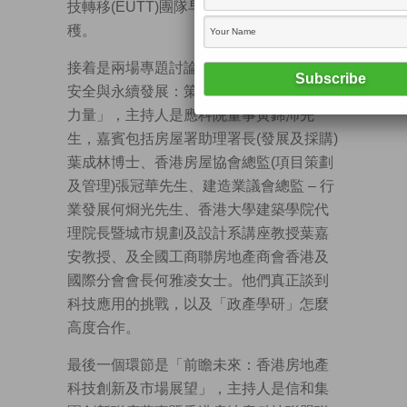
技轉移(EUTT)團隊早前倫敦之旅的最大收
穫。
接着是兩場專題討論，首場主題為「建築
安全與永續發展：策動建築及房地產科技
力量」，主持人是應科院董事黃錦沛先
生，嘉賓包括房屋署助理署長(發展及採購)
葉成林博士、香港房屋協會總監(項目策劃
及管理)張冠華先生、建造業議會總監 – 行
業發展何烱光先生、香港大學建築學院代
理院長暨城市規劃及設計系講座教授葉嘉
安教授、及全國工商聯房地產商會香港及
國際分會會長何雅凌女士。他們真正談到
科技應用的挑戰，以及「政產學研」怎麼
高度合作。
最後一個環節是「前瞻未來：香港房地產
科技創新及市場展望」，主持人是信和集