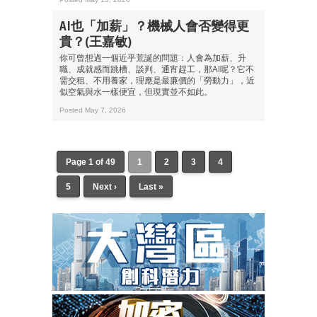
AI也「加薪」？機械人會否變得更
貴？(王嘉敏)
你可曾想過一個近乎荒誕的問題：人會為加薪、升
職、成就感而跳槽、談判、通宵趕工，那AI呢？它不
需交租、不用養家，理應是最廉價的「勞動力」，近
似空氣與水一樣便宜，但現實並不如此。
Posted May 7, 2026
Page 1 of 49
1
2
3
4
5
Next ›
Last »