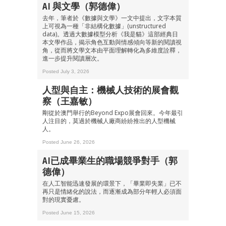
AI 與文學（郭德偉）
去年，筆者於《數據與文學》一文中提出，文字本質
上可視為一種「非結構化數據」(unstructured
data)。透過大數據模型分析《我是貓》這部經典日
本文學作品，揭示角色互動與情感傾向等新的閱讀視
角，從而將文學文本由平面理解轉化為多維度詮釋，
進一步提升閱讀層次。
Posted July 3, 2026
人型與自主：機械人技術的展會觀
察（王嘉敏）
剛從於澳門舉行的Beyond Expo展會回來。今年最引
人注目的，莫過於機械人廠商紛紛推出的人型機械
人。
Posted June 26, 2026
AI已成畢業生的職場競爭對手（郭
德偉）
在人工智能迅速發展的環景下，「畢業即失業」已不
再只是情緒化的說法，而逐漸成為部分年輕人必須面
對的現實憂慮。
Posted June 15, 2026