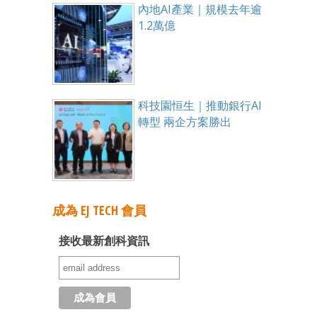
內地AI產業｜規模去年逾
1.2萬億
科技園恒生｜推動銀行AI
轉型 兩企方案勝出
成為 EJ TECH 會員
接收最新創科資訊