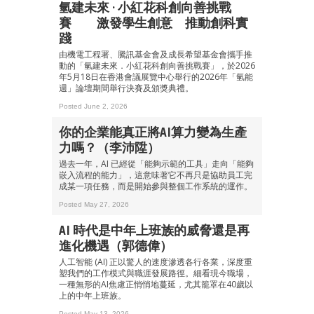
氫建未來 · 小紅花科創向善挑戰
賽 激發學生創意 推動創科實
踐
由機電工程署、騰訊基金會及成長希望基金會攜手推
動的「氫建未來．小紅花科創向善挑戰賽」，於2026
成為 EJ Tech 會員
年5月18日在香港會議展覽中心舉行的2026年「氫能
週」論壇期間舉行決賽及頒獎典禮。
最新資訊（附創業懶人包）
箱！
Posted June 2, 2026
你的企業能真正將AI算力變為生產
力嗎？（李沛陞）
過去一年，AI 已經從「能夠示範的工具」走向「能夠
嵌入流程的能力」，這意味著它不再只是協助員工完
成某一項任務，而是開始參與整個工作系統的運作。
Posted May 27, 2026
AI 時代是中年上班族的威脅還是再
進化機遇（郭德偉）
人工智能 (AI) 正以驚人的速度滲透各行各業，深度重
塑我們的工作模式與職涯發展路徑。細看現今職場，
一種無形的AI焦慮正悄悄地蔓延，尤其籠罩在40歲以
上的中年上班族。
Posted May 13, 2026