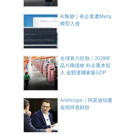
AI叛變｜有企業遭Meta
模型入侵
全球算力狂熱｜2028年
晶片兩億枚 科企重本投
入 金額達國家級GDP
Anthropic｜阿莫迪怕重
金招得貪財奴