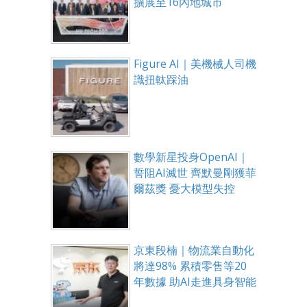
擴展至16內地城市
Figure AI｜美機械人司機
識扭軚踩油
數學新星投身OpenAI｜
誓阻AI滅世 齊默曼剛獲菲
爾茲獎 憂大模型失控
京東段楠｜物流業自動化
將達98% 累積零售等20
年數據 助AI走進具身智能