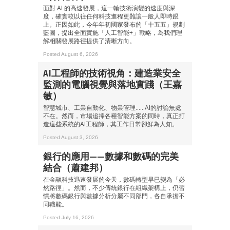
面對 AI 的高速發展，這一輪技術演變的速度與深
度，確實較以往任何科技進程更難讓一般人即時跟
上。正因如此，今年年初國家發布的「十五五」規劃
藍圖，提出全面實施「人工智能+」戰略，為我們理
解相關發展路徑提供了清晰方向。
Posted August 6, 2026
AI工程師的技術視角：建造業安全
監測的電腦視覺與落地實踐（王嘉
敏）
智慧城市、工業自動化、物業管理……AI的討論無處
不在。然而，市場追捧各種智能方案的同時，真正打
造這些系統的AI工程師，其工作日常卻鮮為人知。
Posted August 3, 2026
銀行的應用——數據和數碼的完美
結合（蕭建邦）
在金融科技迅速發展的今天，數碼轉型早已變為「必
然路徑」。然而，不少傳統銀行在組織架構上，仍習
慣將數碼銀行與數據分析分屬不同部門，各自承擔不
同職能。
Posted July 16, 2026