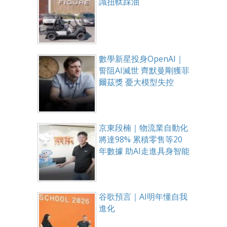
識扭軚踩油
數學新星投身OpenAI｜
誓阻AI滅世 齊默曼剛獲菲
爾茲獎 憂大模型失控
京東段楠｜物流業自動化
將達98% 累積零售等20
年數據 助AI走進具身智能
谷歌預言｜AI明年懂自我
進化