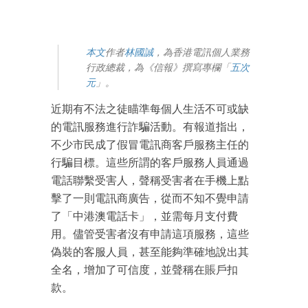
本文
作者
林國誠
，為香港電訊個人業務
行政總裁，為《信報》撰寫專欄「
五次
元
」。
近期有不法之徒瞄準每個人生活不可或缺
的電訊服務進行詐騙活動。有報道指出，
不少市民成了假冒電訊商客戶服務主任的
行騙目標。這些所謂的客戶服務人員通過
電話聯繫受害人，聲稱受害者在手機上點
擊了一則電訊商廣告，從而不知不覺申請
了「中港澳電話卡」，並需每月支付費
用。儘管受害者沒有申請這項服務，這些
偽裝的客服人員，甚至能夠準確地說出其
全名，增加了可信度，並聲稱在賬戶扣
款。