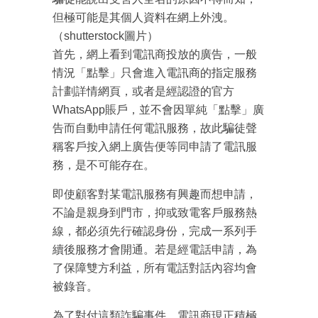
但極可能是其個人資料在網上外洩。
（shutterstock圖片）
首先，網上看到電訊商投放的廣告，一般
情況「點擊」只會進入電訊商的指定服務
計劃詳情網頁，或者是經認證的官方
WhatsApp賬戶，並不會因單純「點擊」廣
告而自動申請任何電訊服務，故此騙徒聲
稱客戶按入網上廣告便等同申請了電訊服
務，是不可能存在。
即使顧客對某電訊服務有興趣而想申請，
不論是親身到門市，抑或致電客戶服務熱
線，都必須先行確認身份，完成一系列手
續後服務才會開通。若是經電話申請，為
成為 EJ Tech 會員
了保障雙方利益，所有電話對話內容均會
最新資訊（附創業懶人包）
箱！
被錄音。
為了對付這類詐騙事件，電訊商現正積極