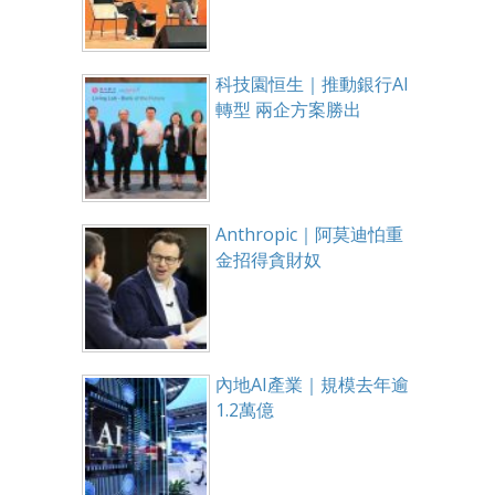
科技園恒生｜推動銀行AI
轉型 兩企方案勝出
Anthropic｜阿莫迪怕重
金招得貪財奴
內地AI產業｜規模去年逾
1.2萬億