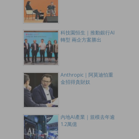
科技園恒生｜推動銀行AI
轉型 兩企方案勝出
Anthropic｜阿莫迪怕重
金招得貪財奴
內地AI產業｜規模去年逾
1.2萬億