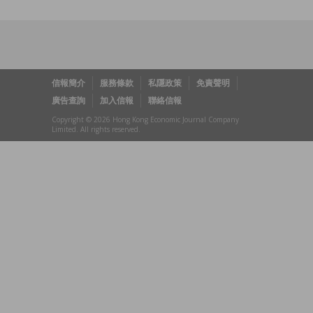
信報簡介
服務條款
私隱政策
免責聲明
廣告查詢
加入信報
聯絡信報
Copyright © 2026 Hong Kong Economic Journal Company
Limited. All rights reserved.