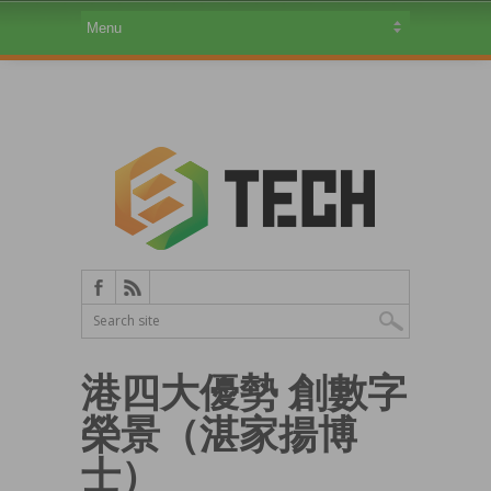
港四大優勢 創數字
榮景（湛家揚博
士）