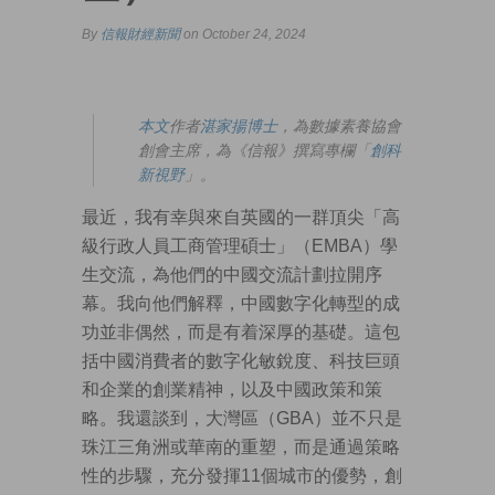
By
信報財經新聞
on October 24, 2024
本文
作者
湛家揚博士
，為數據素養協會
創會主席，為《信報》撰寫專欄「
創科
新視野
」。
最近，我有幸與來自英國的一群頂尖「高
級行政人員工商管理碩士」（EMBA）學
生交流，為他們的中國交流計劃拉開序
幕。我向他們解釋，中國數字化轉型的成
功並非偶然，而是有着深厚的基礎。這包
括中國消費者的數字化敏銳度、科技巨頭
和企業的創業精神，以及中國政策和策
略。我還談到，大灣區（GBA）並不只是
珠江三角洲或華南的重塑，而是通過策略
性的步驟，充分發揮11個城市的優勢，創