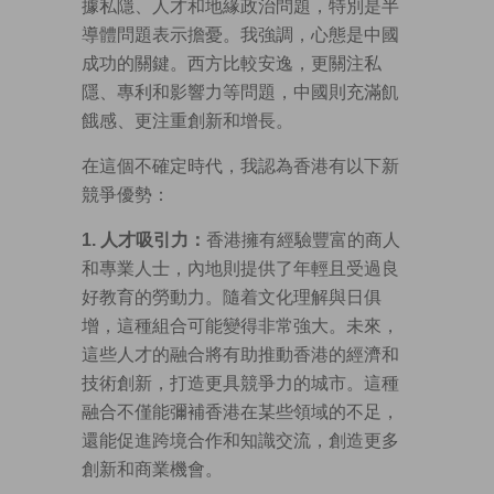
據私隱、人才和地緣政治問題，特別是半
導體問題表示擔憂。我強調，心態是中國
成功的關鍵。西方比較安逸，更關注私
隱、專利和影響力等問題，中國則充滿飢
餓感、更注重創新和增長。
在這個不確定時代，我認為香港有以下新
競爭優勢：
1. 人才吸引力：
香港擁有經驗豐富的商人
和專業人士，內地則提供了年輕且受過良
好教育的勞動力。隨着文化理解與日俱
增，這種組合可能變得非常強大。未來，
這些人才的融合將有助推動香港的經濟和
技術創新，打造更具競爭力的城市。這種
融合不僅能彌補香港在某些領域的不足，
還能促進跨境合作和知識交流，創造更多
創新和商業機會。