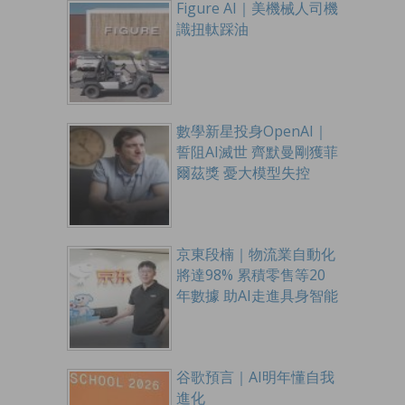
Figure AI｜美機械人司機
識扭軚踩油
數學新星投身OpenAI｜
誓阻AI滅世 齊默曼剛獲菲
爾茲獎 憂大模型失控
京東段楠｜物流業自動化
將達98% 累積零售等20
年數據 助AI走進具身智能
谷歌預言｜AI明年懂自我
進化