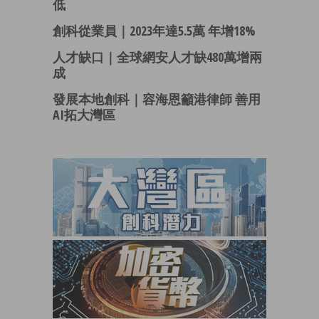
低
創科從業員｜2023年達5.5萬 年增18%
人才缺口｜全球網安人才缺480萬增兩
成
發展本地創科｜容海恩籲港律師 善用
AI拓大灣區