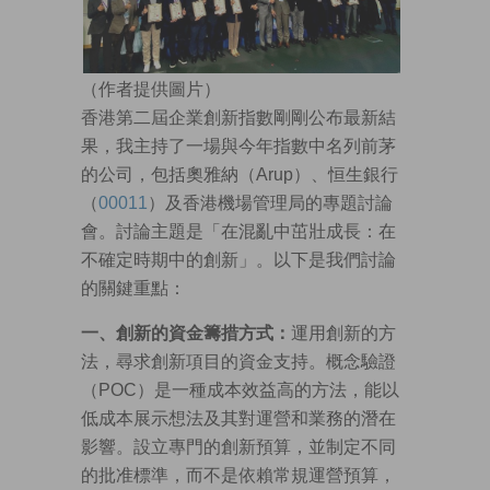
（作者提供圖片）
香港第二屆企業創新指數剛剛公布最新結
果，我主持了一場與今年指數中名列前茅
的公司，包括奧雅納（Arup）、恒生銀行
（
00011
）及香港機場管理局的專題討論
會。討論主題是「在混亂中茁壯成長：在
不確定時期中的創新」。以下是我們討論
的關鍵重點：
一、創新的資金籌措方式：
運用創新的方
法，尋求創新項目的資金支持。概念驗證
（POC）是一種成本效益高的方法，能以
低成本展示想法及其對運營和業務的潛在
影響。設立專門的創新預算，並制定不同
的批准標準，而不是依賴常規運營預算，