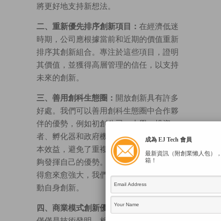
將更好地支持新想法。
二、重新優先排序創新項目：
在經濟低迷
時期，公司應根據當前和近期的價值重新
排序其創新組合。專注於這些項目，證明
其價值，並獲得高層管理的信任，以支持
未來的創新。
三、善用創科生態圈：
開放創新具有許多
好處。我們可以善用創科生態圈中合作夥
伴的優勢，例如初創公司、大學、投資
者、孵化器和政府機構。這種方法具有成
成為 EJ Tech 會員
本效益，避免了重複發明的高昂成本，能
最新資訊（附創業懶人包）
箱！
夠發揮自己的優勢。香港創新生態圈正變
得愈來愈強大，我們應該好好利用，以推
動自身創新。
四、商業模式創新優於技術發明：
創新不
僅僅是技術發明。相反，我們能否創造出