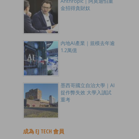
Anthropic｜阿莫迪怕重
金招得貪財奴
內地AI產業｜規模去年逾
1.2萬億
墨西哥國立自治大學｜AI
捉作弊失效 大學入讀試
重考
成為 EJ TECH 會員