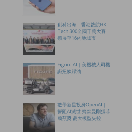
創科出海 香港啟航HK
Tech 300全國千萬大賽
擴展至16內地城市
Figure AI｜美機械人司機
識扭軚踩油
數學新星投身OpenAI｜
誓阻AI滅世 齊默曼剛獲菲
爾茲獎 憂大模型失控