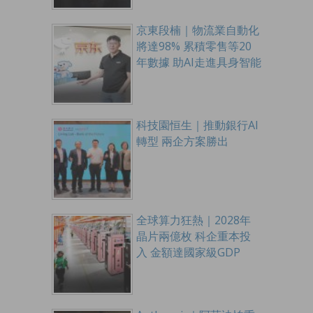
京東段楠｜物流業自動化
將達98% 累積零售等20
年數據 助AI走進具身智能
科技園恒生｜推動銀行AI
轉型 兩企方案勝出
全球算力狂熱｜2028年
晶片兩億枚 科企重本投
入 金額達國家級GDP