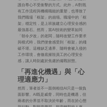
護自尊心不受衝擊的方式。此外，AI對既
有工作流程與機構職能的重塑，也導致了
我們職場「框架」的崩塌。職場中的「框
架」穩定性，是上班族建立心理安全感的
最強基石。然而，當AI技術的變革如同
「朝令夕改」的老闆，隨時改變工作要求
與模式時，我們便會感受到「框架」的殘
破不堪。這種缺乏邊界、隨時會被入侵的
工作環境，會徹底摧毀員工的心理安全
感，讓人時刻處於焦慮的備戰狀態。
「再進化機遇」與「心
理適應力」
然而，筆者並不一面倒相信AI只是一個負
面影響。AI既是威脅，同時也是機遇，但
兩者的分界並不取決於年齡，而在於心態
與行動。對願意學習、願意轉型的人來