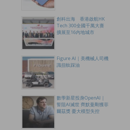
創科出海 香港啟航HK
Tech 300全國千萬大賽
擴展至16內地城市
Figure AI｜美機械人司機
識扭軚踩油
數學新星投身OpenAI｜
誓阻AI滅世 齊默曼剛獲菲
爾茲獎 憂大模型失控