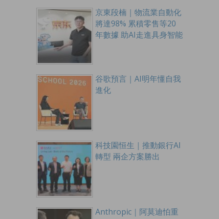
京東段楠｜物流業自動化
將達98% 累積零售等20
年數據 助AI走進具身智能
谷歌預言｜AI明年懂自我
進化
科技園恒生｜推動銀行AI
轉型 兩企方案勝出
Anthropic｜阿莫迪怕重