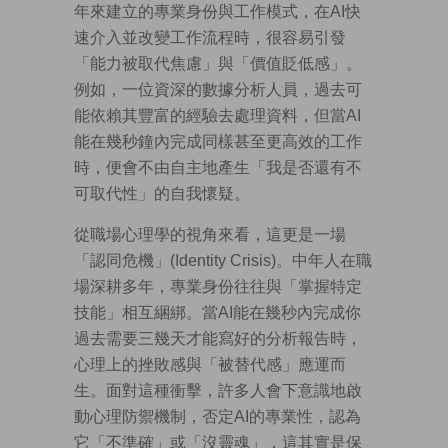
年來建立的專業身份與工作模式，在AI快
速介入並改變工作流程時，很容易引發
「能力被取代焦慮」與「價值貶低感」。
例如，一位資深的數據分析人員，過去可
能依賴其豐富的經驗去處理資料，但當AI
能在幾秒鐘內完成同樣甚至更高效的工作
時，便會不由自主地產生「我是否還有不
可取代性」的自我懷疑。
從職場心理學的視角來看，這更是一場
「認同危機」(Identity Crisis)。中年人在職
場深耕多年，專業身份往往與「掌握特定
技能」相互綑綁。當AI能在幾秒內完成你
過去需要三幾天才能寫好的分析報告時，
心理上的挫敗感與「被替代感」應運而
生。面對這種衝擊，許多人會下意識地啟
動心理防禦機制，否定AI的專業性，認為
它「不準確」或「沒靈魂」，這其實是保