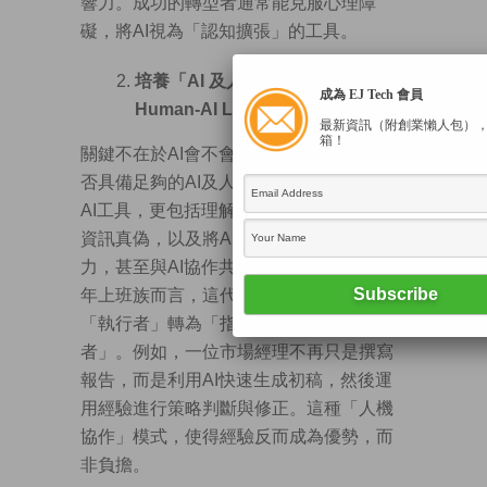
響力。成功的轉型者通常能克服心理障
礙，將AI視為「認知擴張」的工具。
培養「AI 及人機素養」(AI and
成為 EJ Tech 會員
Human-AI Literacy)
最新資訊（附創業懶人包）
箱！
關鍵不在於AI會不會取代人，而在於人是
否具備足夠的AI及人機素養。不單止會用
AI工具，更包括理解AI的能力邊界、判斷
資訊真偽，以及將AI融入工作流程的能
力，甚至與AI協作共同創作新意念。 對中
年上班族而言，這代表一種角色轉變：從
「執行者」轉為「指揮者」與「協作
者」。例如，一位市場經理不再只是撰寫
報告，而是利用AI快速生成初稿，然後運
用經驗進行策略判斷與修正。這種「人機
協作」模式，使得經驗反而成為優勢，而
非負擔。