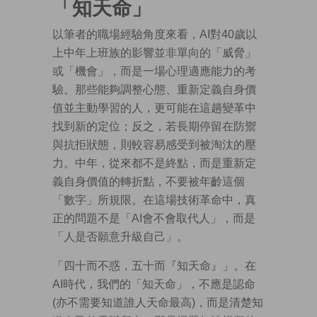
「知天命」
以筆者的職場經驗角度來看，AI對40歲以
上中年上班族的影響並非單向的「威脅」
或「機會」，而是一場心理適應能力的考
驗。那些能夠調整心態、重新定義自身價
值並主動學習的人，更可能在這趟變革中
找到新的定位；反之，若長期停留在防禦
與抗拒狀態，則較容易感受到被淘汰的壓
力。中年，從來都不是終點，而是重新定
義自身價值的轉折點，不要被年齡這個
「數字」所規限。在這場技術革命中，真
正的問題不是「AI會不會取代人」，而是
「人是否願意升級自己」。
「四十而不惑，五十而『知天命』」。在
AI時代，我們的「知天命」，不應是認命
(亦不需要知道誰人天命最高)，而是清楚知