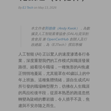
By
EJ Tech
on May 13, 2026
本文作者
郭德偉（Andy Kwok）
，為數
據及人工智能素養協會 (DALA)資深創
會會員 兼
OpenCertHub
創辦人及行
政總裁 ，為《EJTech》撰寫專欄
人工智能 (AI) 正以驚人的速度滲透各行各
業，深度重塑我們的工作模式與職涯發展
路徑。細看現今職場，一種無形的AI焦慮
正悄悄地蔓延，尤其籠罩在40歲以上的中
年上班族。這種集體情緒，源自生成式AI
所引發的職場轉型壓力，彷彿在人生職涯
的馬拉松後半段，從原本熟悉的跑道忽然
轉變為陡峭的攀岩牆，令人措手不及，焦
慮與不安亦隨之而生。