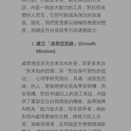
說，AI是一個放大能力的工具；對抗拒改
變的人而言，它則可能成為淘汰的加速
器。因此，我們更需要以積極而務實的態
度，持續提升自身競爭力與適應能力。
建立
「成長型思維」
(
Growth
Mindset
)
威脅感並非完全來自AI本身，而更多來自
「對未知的恐懼」與「對自身可塑性的低
估」。心理學研究指出，具備「成長型思
維」的人，更能將變化視為學習契機，而
非危機。對於40歲以上的員工來說，AI提
供了重新定位自我價值的機會。如果能將
AI視為「能力放大器」而非競爭者，例如
利用AI處理重複性任務，將精力投入決
策、策略與溝通，反而能提升整體職場影