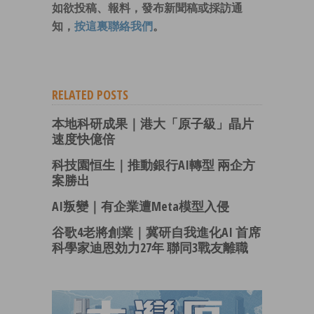
如欲投稿、報料，發布新聞稿或採訪通
知，
按這裏聯絡我們
。
RELATED POSTS
本地科研成果｜港大「原子級」晶片
速度快億倍
科技園恒生｜推動銀行AI轉型 兩企方
案勝出
AI叛變｜有企業遭Meta模型入侵
谷歌4老將創業｜冀研自我進化AI 首席
科學家迪恩効力27年 聯同3戰友離職