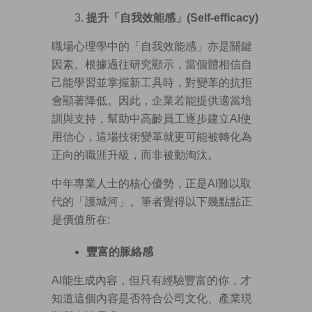
提升「自我效能感」
(Self-efficacy)
職場心理學中的「自我效能感」亦是關鍵
因素。根據過往研究顯示，當個體相信自
己能學習並掌握新工具時，對變革的抗拒
會顯著降低。因此，企業若能提供適當培
訓與支持，幫助中高齡員工逐步建立AI使
用信心，這場技術變革就更可能被轉化為
正向的職涯升級，而非被動淘汰。
中年專業人士的核心優勢，正是AI難以取
代的「護城河」。筆者覺得以下幾點點正
是價值所在:
豐富的脈絡感
AI能生成內容，但只有經驗豐富的你，才
知道這個內容是否符合公司文化、產業現