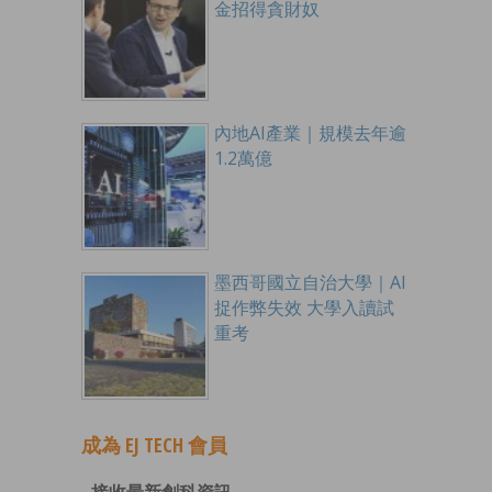
金招得貪財奴
內地AI產業｜規模去年逾
1.2萬億
墨西哥國立自治大學｜AI
捉作弊失效 大學入讀試
重考
成為 EJ TECH 會員