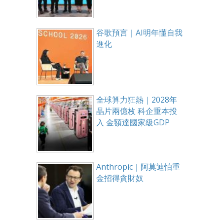
谷歌預言｜AI明年懂自我
進化
全球算力狂熱｜2028年
晶片兩億枚 科企重本投
入 金額達國家級GDP
Anthropic｜阿莫迪怕重
金招得貪財奴