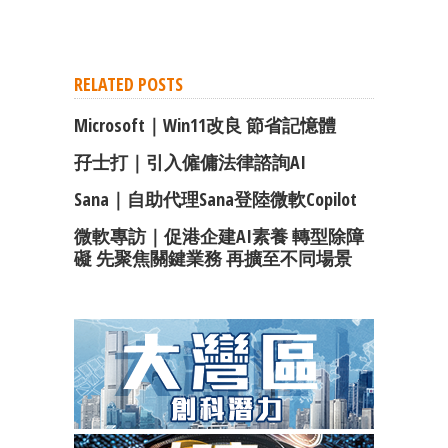
RELATED POSTS
Microsoft｜Win11改良 節省記憶體
孖士打｜引入僱傭法律諮詢AI
Sana｜自助代理Sana登陸微軟Copilot
微軟專訪｜促港企建AI素養 轉型除障
礙 先聚焦關鍵業務 再擴至不同場景