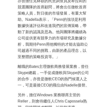
亦曾擔任克林頓的民意調查員及希拉莉的
成為 EJ Tech 會員
競選團隊的首席顧問，將會出任微軟首席
最新資訊（附創業懶人包），直達郵
箱！
策略人員，對日後的市場發展，有重大幫
助。Nadella表示，「Penn的強項是利用
數據快速評估和改進我們的宣傳策略，帶
動了新的認識及思為。他與團隊將繼續為
公司提供更有競爭力的市場研究及數據分
析，我期待Penn用他獨特的才能去協助公
司越過不同的挑戰，由新的產品理念，以
至整體的策略投資等。」
離職的Bates主理微軟商務發展業務，曾任
Skype總裁，一手促成微軟與Skype的公司
的合作，亦曾是微軟CEO的熱門候選人之
一，可是最後CEO的職位由Nadelle接替。
另外，擔任Windows 業務聯席主管的
Reller，則會待繼任人Chris Capossela熟