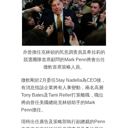
亦曾擔任克林頓的民意調查員及希拉莉的
競選團隊首席顧問的Mark Penn將會出任
微軟首席策略人員。
微軟剛於2月委任Stay Nadella為CEO後，
有消息指該企業將有人事變動，兩名高層
Tony Bates及Tami Reller打算離職，職位
將由曾任美國總統克林頓助手的Mark
Penn擔任。
現時出任廣告及策略部執行副總裁的Penn