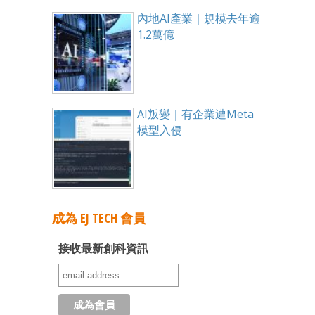
內地AI產業｜規模去年逾
1.2萬億
AI叛變｜有企業遭Meta
模型入侵
成為 EJ TECH 會員
接收最新創科資訊