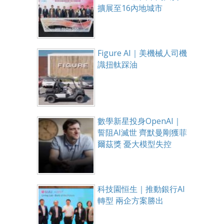
擴展至16內地城市
Figure AI｜美機械人司機
識扭軚踩油
數學新星投身OpenAI｜
誓阻AI滅世 齊默曼剛獲菲
爾茲獎 憂大模型失控
科技園恒生｜推動銀行AI
轉型 兩企方案勝出