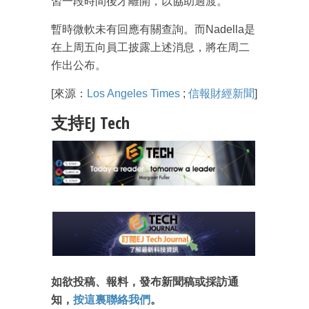
習一段時間後才離開，以協助過渡。
暫時微軟未有回應有關查詢。而Nadella是
在上周五向員工披露上述消息，將在周二
作出公布。
[來源：
Los Angeles Times
;
信報財經新聞
]
支持EJ Tech
如欲投稿、報料，發布新聞稿或採訪通
知，
按這裏聯絡我們
。