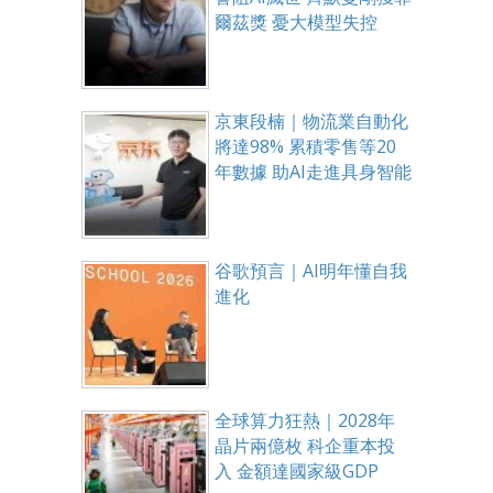
爾茲獎 憂大模型失控
京東段楠｜物流業自動化
將達98% 累積零售等20
年數據 助AI走進具身智能
谷歌預言｜AI明年懂自我
進化
全球算力狂熱｜2028年
晶片兩億枚 科企重本投
入 金額達國家級GDP