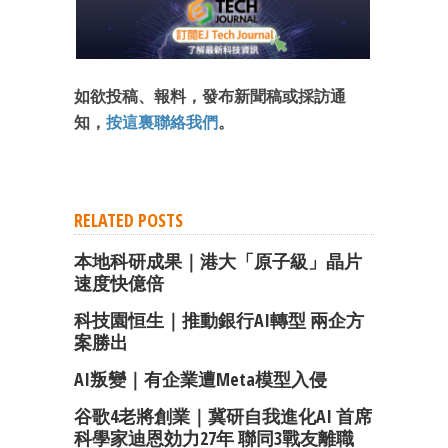
如欲投稿、報料，發布新聞稿或採訪通
知，
按這裏聯絡我們
。
RELATED POSTS
本地科研成果｜港大「原子級」晶片
速度快億倍
科技園恒生｜推動銀行AI轉型 兩企方
案勝出
AI叛變｜有企業遭Meta模型入侵
谷歌4老將創業｜冀研自我進化AI 首席
科學家迪恩効力27年 聯同3戰友離職