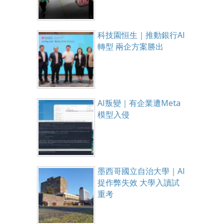
科技園恒生｜推動銀行AI
轉型 兩企方案勝出
AI叛變｜有企業遭Meta
模型入侵
墨西哥國立自治大學｜AI
捉作弊失效 大學入讀試
重考