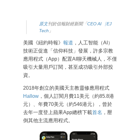
原文
刊於信報財經新聞「
CEO AI⎹ EJ
Tech
」
美國《紐約時報》
報道
，人工智能（AI）
技術正促進「信仰科技」發展，許多宗教
應用程式（App）配置AI聊天機械人，不僅
吸引大量用戶訂閱，甚至成功吸引外部投
資。
2018年創立的美國天主教靈修應用程式
Hallow
，個人訂閱月費11美元（約85.8港
元）、年費70美元（約546港元），曾於
去年一度登上蘋果App總榜下載
首名
，壓
倒其他主流應用程式。