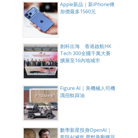
Apple新品｜新iPhone傳
加價最多1560元
創科出海 香港啟航HK
Tech 300全國千萬大賽
擴展至16內地城市
Figure AI｜美機械人司機
識扭軚踩油
數學新星投身OpenAI｜
誓阻AI滅世 齊默曼剛獲菲