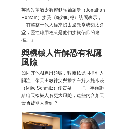
英國改革猶太教運動領袖羅曼（Jonathan
Romain）接受《紐約時報》訪問表示，
「有整整一代人從來沒去過教堂或猶太會
堂，靈性應用程式是他們接觸信仰的途
徑。」
與機械人告解恐有私隱
風險
如同其他AI應用領域，數據私隱同樣引人
關注，像天主教神父與播客主持人施米茨
（Mike Schmitz）便質疑，「把心事傾訴
成為 EJ Tech 會員
給聊天機械人有更大風險，這些內容某天
最新資訊（附創業懶人包）
箱！
會否被別人看到？」