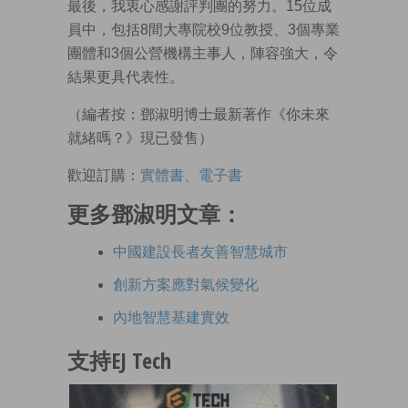
最後，我衷心感謝評判團的努力。15位成
員中，包括8間大專院校9位教授、3個專業
團體和3個公營機構主事人，陣容強大，令
結果更具代表性。
（編者按：鄧淑明博士最新著作《你未來
就緒嗎？》現已發售）
歡迎訂購：
實體書、電子書
更多鄧淑明文章：
中國建設長者友善智慧城市
創新方案應對氣候變化
內地智慧基建實效
支持EJ Tech