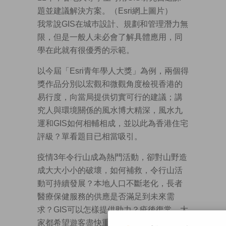
題並建議解決方案。（Esri網上圖片）
我常說GIS在城巿設計、規劃和管理潛力無
限，但是一般人未必會了解具體應用，同
學在此就有很優秀的示範。
以今屆「Esri青年學人大獎」為例，兩個得
獎作品分別以宏觀和微觀角度檢視香港的
易行度，向當局提供切實可行的建議；講
究人與環境關係的風水博大精深，風水九
運和GIS如何相輔相成，並以此為香港住宅
評級？單看題目已相當吸引。
疫情3年令行山成為熱門活動，卻對山野造
成大大小小的破壞，如何補救，令行山活
動可持續發展？本地人口不斷老化，長者
醫療保健服務的供應是否滿足到未來需
求？GIS可以怎樣提供助力？疫後復常，大
家都希望遊客盡快重臨，內地旅客如何在