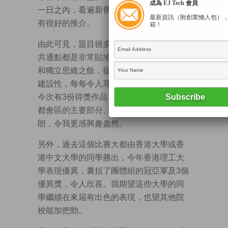
成為 EJ Tech 會員
一日之內，看遍新舊香港精采之處，同學
最新資訊（附創業懶人包）
有很好的推介。
箱！
由此可見，題目很多元化，不拘一格，但
共通點都是非常貼地，讓年輕人發揮創意
和獨立思維之餘，提供的改善方案都甚有
建設性，每每令人耳目一新。巧合的是，
今次有3份得獎作品，不約而同都涉及北部
都會區的主要部分、也是我自小居住的元
朗，令我更感興趣盎然。
另外，過去這個比賽大都由香港大學或香
港中文大學的同學勝出，今年香港理工大
學表現優異，囊括了團體組的冠亞軍及3個
優異獎，令人欣喜。我期望這些大學的同
學繼續在來屆有出色的表現，也望其他院
校能加把勁。