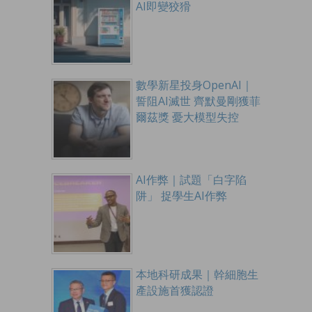
AI即變狡猾
數學新星投身OpenAI｜
誓阻AI滅世 齊默曼剛獲菲
爾茲獎 憂大模型失控
AI作弊｜試題「白字陷
阱」 捉學生AI作弊
本地科研成果｜幹細胞生
產設施首獲認證