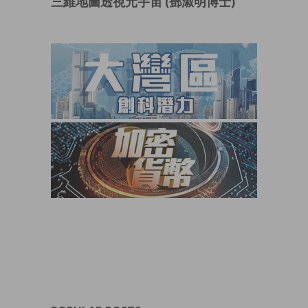
三維地圖透視元宇宙 (鄧淑明博士)