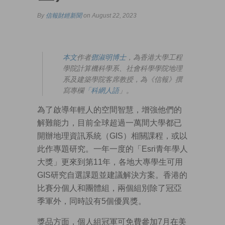
By
信報財經新聞
on August 22, 2023
本文
作者
鄧淑明博士
，為香港大學工程
學院計算機科學系、社會科學學院地理
系及建築學院客席教授，為《信報》撰
寫專欄
「科網人語
」。
為了啟導年輕人的空間智慧，增強他們的
解難能力，目前全球超過一萬間大學都已
開辦地理資訊系統（GIS）相關課程，或以
此作專題研究。一年一度的「Esri青年學人
大獎」更來到第11年，各地大專學生可用
GIS研究自選課題並建議解決方案。香港的
比賽分個人和團體組，兩個組別除了冠亞
季軍外，同時設有5個優異獎。
獎品方面，個人組冠軍可免費參加7月在美