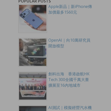
POPULAR POSTS
Apple新品｜新iPhone傳
加價最多1560元
OpenAI｜向10萬研究員
開放模型
創科出海 香港啟航HK
Tech 300全國千萬大賽
擴展至16內地城市
AI測試｜模擬經營汽水機