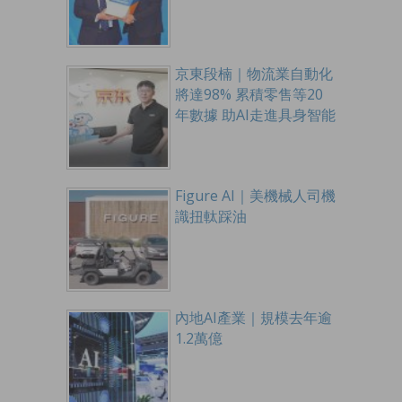
京東段楠｜物流業自動化
將達98% 累積零售等20
年數據 助AI走進具身智能
Figure AI｜美機械人司機
識扭軚踩油
內地AI產業｜規模去年逾
1.2萬億