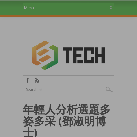
年輕人分析選題多
姿多采 (鄧淑明博
士)