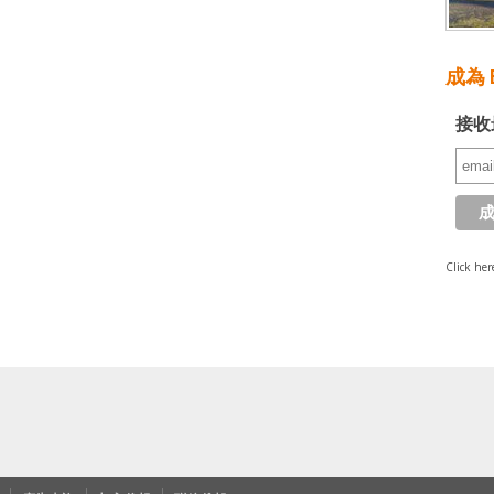
成為 E
接收
Click her