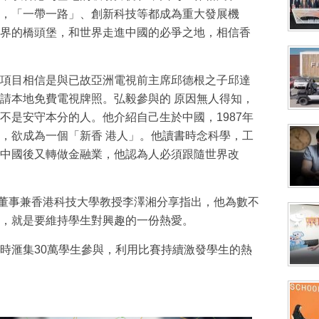
，「一帶一路」、創新科技等都成為重大發展機
界的橋頭堡，和世界走進中國的必爭之地，相信香
項目相信是與已故亞洲電視前主席邱德根之子邱達
請本地免費電視牌照。弘毅參與的 原因無人得知，
不是安守本分的人。他介紹自己生於中國，1987年
，欲成為一個「新香 港人」。他讀書時念科學，工
中國後又轉做金融業，他認為人必須跟隨世界改
I 董事兼香港科技大學教授李澤湘分享指出，他為數不
，就是要維持學生對興趣的一份熱愛。
時滙集30萬學生參與，利用比賽持續激發學生的熱