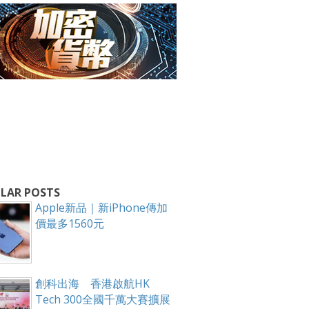
箱！
LAR POSTS
Apple新品｜新iPhone傳加
價最多1560元
創科出海 香港啟航HK
Tech 300全國千萬大賽擴展