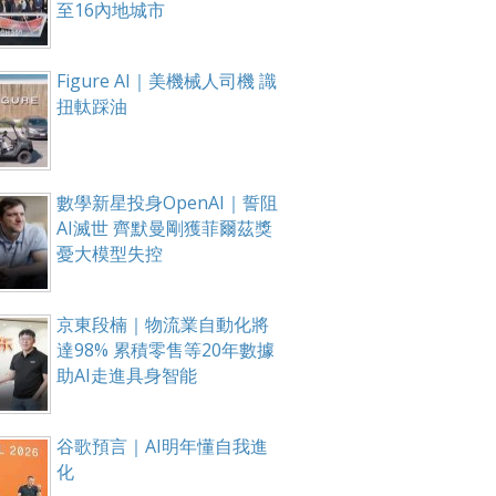
至16內地城市
Figure AI｜美機械人司機 識
扭軚踩油
數學新星投身OpenAI｜誓阻
AI滅世 齊默曼剛獲菲爾茲獎
憂大模型失控
京東段楠｜物流業自動化將
達98% 累積零售等20年數據
助AI走進具身智能
谷歌預言｜AI明年懂自我進
化