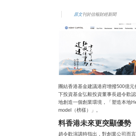
原文
刊於信報財經新聞
團結香港基金建議港府增撥500億
下投資基金弘毅投資董事長趙令歡認
地創造一個創業環境，「塑造本地He
model（榜樣）」。
料香港未來更突顯優勢
趙令歡演講時指出，對創業公司而言