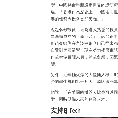
變，中國將會重新設定世界的話語權
遇。「香港作為歷史上，中國走向世
港的優勢今後會更加突顯。」
說起弘毅投資，最為港人熟悉的投資
昌牽頭成立的「新亞台」，該台正申
但趙令歡則在言談中形容自己從來都
自費到美國留學，現在努力學廣東話
作後轉做管理人員，然後創業，回流
變。
另外，近年極火爆的大疆無人機DJ
少的學生都創出一片天，原因很簡單
他說：「在美國的機器人比賽可以同
愛，同時儲備未來的創業人才。」
支持EJ Tech