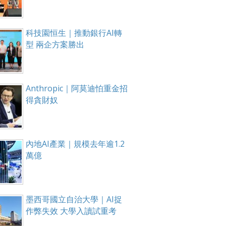
科技園恒生｜推動銀行AI轉
型 兩企方案勝出
Anthropic｜阿莫迪怕重金招
得貪財奴
內地AI產業｜規模去年逾1.2
萬億
墨西哥國立自治大學｜AI捉
作弊失效 大學入讀試重考