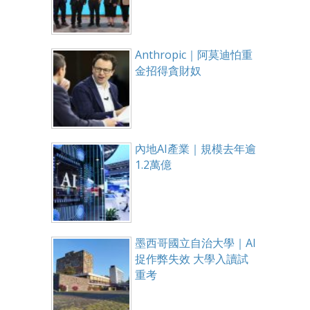
Anthropic｜阿莫迪怕重
金招得貪財奴
內地AI產業｜規模去年逾
1.2萬億
墨西哥國立自治大學｜AI
捉作弊失效 大學入讀試
重考