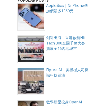
POPULAR POSTS
Apple新品｜新iPhone傳
加價最多1560元
創科出海 香港啟航HK
Tech 300全國千萬大賽
擴展至16內地城市
Figure AI｜美機械人司機
識扭軚踩油
數學新星投身OpenAI｜