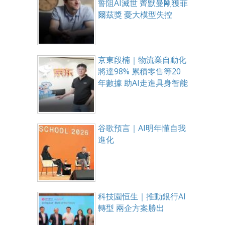
誓阻AI滅世 齊默曼剛獲菲
爾茲獎 憂大模型失控
京東段楠｜物流業自動化
將達98% 累積零售等20
年數據 助AI走進具身智能
谷歌預言｜AI明年懂自我
進化
科技園恒生｜推動銀行AI
轉型 兩企方案勝出