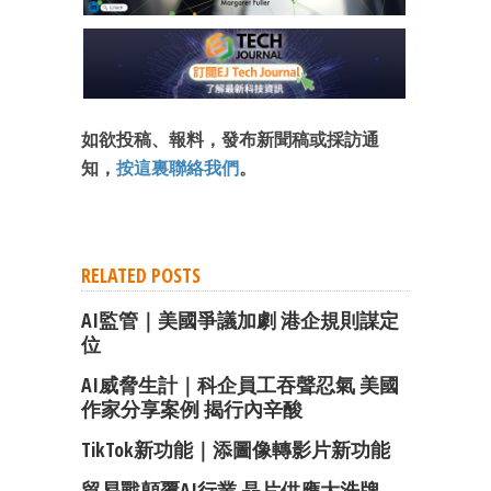
如欲投稿、報料，發布新聞稿或採訪通
知，
按這裏聯絡我們
。
RELATED POSTS
AI監管｜美國爭議加劇 港企規則謀定
位
成為 EJ Tech 會員
AI威脅生計｜科企員工吞聲忍氣 美國
最新資訊（附創業懶人包）
箱！
作家分享案例 揭行內辛酸
TikTok新功能｜添圖像轉影片新功能
貿易戰顛覆AI行業 晶片供應大洗牌