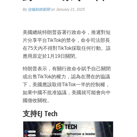
By
信報財經新聞
on January 21, 2025
美國總統特朗普簽署行政命令，推遲對短
片分享平台TikTok的禁令，命令司法部長
在75天內不得對TikTok採取任何行動。該
應用原定於1月19日關閉。
特朗普表示，有關行政命令賦予自己關閉
或出售TikTok的權力，認為在潛在的協議
下，美國應該取得TikTok一半的控制權，
如果中國不批准協議，美國就可能會向中
國徵收關稅。
支持EJ Tech