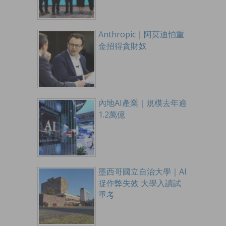
Anthropic｜阿莫迪怕重
金招得貪財奴
內地AI產業｜規模去年逾
1.2萬億
墨西哥國立自治大學｜AI
捉作弊失效 大學入讀試
重考