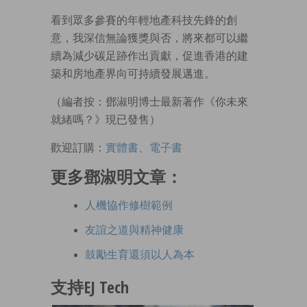
看到眾多參賽的年輕地產科技先鋒的創
意，我深信無論獲獎與否，將來都可以繼
續為減少碳足跡作出貢獻，促進香港的建
築和房地產界向可持續發展邁進。
（編者按：鄧淑明博士最新著作《你未來
就緒嗎？》現已發售）
歡迎訂購：
實體書、電子書
更多鄧淑明文章：
人機協作修樹範例
友誼之道與精神健康
鼓勵生育還須以人為本
支持EJ Tech