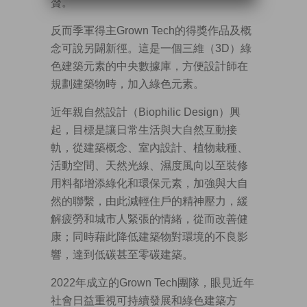
贅。
反而季軍得主Grown Tech的得獎作品及概
念可說另闢新徑。這是一個三維（3D）綠
色建築元素的中央數據庫，方便設計師在
規劃建築物時，加入綠色元素。
近年親自然設計（Biophilic Design）興
起，目標是讓日常生活與大自然互動接
軌，從建築概念、室內設計、植物栽種、
活動空間、天然光線、濕度風向以至裝修
用料都增添綠化和環保元素，加強與大自
然的聯繫，由此減輕住戶的精神壓力，緩
解疲勞和城市人緊張的情緒，從而改善健
康；同時藉此降低建築物對環境的不良影
響，達到低碳甚至零碳建築。
2022年成立的Grown Tech團隊，眼見近年
社會日益重視可持續發展和綠色建築方