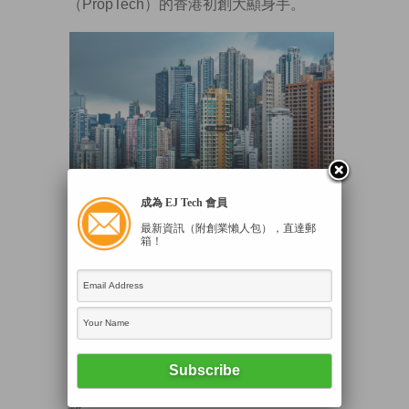
（PropTech）的香港初創大顯身手。
成為 EJ Tech 會員
現時建築物的耗電量，佔香港總用電量高
最新資訊（附創業懶人包），直達郵
箱！
達九成，並製造超過六成碳排放。
（Freepik網上圖片）
冠軍是本地初創blutech.io，它的人工智能
物聯網（AIoT）物業管理系統，防止商場
用戶、醫院病人於洗手間或育嬰室等密閉
空間暈倒後失救，意念貼地實用，已獲不
少大企業採用，傳媒也有報道，在此不