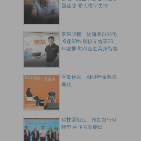
爾茲獎 憂大模型失控
京東段楠｜物流業自動化
將達98% 累積零售等20
年數據 助AI走進具身智能
谷歌預言｜AI明年懂自我
進化
科技園恒生｜推動銀行AI
轉型 兩企方案勝出