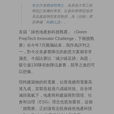
本文
作者
鄧淑明博士
，為香港大學工程
學院計算機科學系、社會科學學院地理
系及建築學院客席教授，為《信報》撰
寫專欄
「科網人語
」。
首屆「綠色地產創科挑戰賽」（Green
PropTech Innovator Challenge，下稱挑戰
賽）在今年7月圓滿結束，我作為評判之
一，對今次各參賽隊伍的創意方案都非常
滿意。今屆比賽以「減少碳足跡」為題，
吸引逾130隊初創隊伍參賽，競爭之激烈可
以想像。
現時建築物的耗電量，佔香港總用電量高
達九成，並製造超過六成碳排放。在全球
減排風氣下，地產商和建築商對環境、社
會和治理（ESG）理念也愈加重視，這個
「挑戰賽」正好讓有志投身綠色地產科技