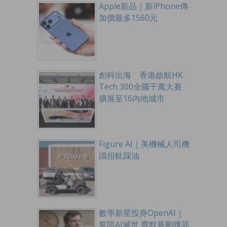
Apple新品｜新iPhone傳
加價最多1560元
創科出海 香港啟航HK
Tech 300全國千萬大賽
擴展至16內地城市
Figure AI｜美機械人司機
識扭軚踩油
數學新星投身OpenAI｜
誓阻AI滅世 齊默曼剛獲菲