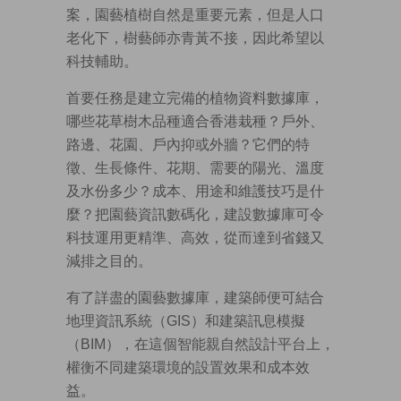
案，園藝植樹自然是重要元素，但是人口
老化下，樹藝師亦青黃不接，因此希望以
科技輔助。
首要任務是建立完備的植物資料數據庫，
哪些花草樹木品種適合香港栽種？戶外、
路邊、花園、戶內抑或外牆？它們的特
徵、生長條件、花期、需要的陽光、溫度
及水份多少？成本、用途和維護技巧是什
麼？把園藝資訊數碼化，建設數據庫可令
科技運用更精準、高效，從而達到省錢又
減排之目的。
有了詳盡的園藝數據庫，建築師便可結合
地理資訊系統（GIS）和建築訊息模擬
（BIM），在這個智能親自然設計平台上，
權衡不同建築環境的設置效果和成本效
益。