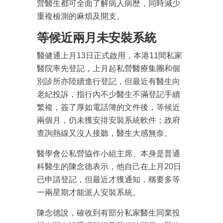
營醫生都可全面了解病人病歷，同時減少
重複檢測的麻煩及開支。
等候近兩月未安裝系統
醫健通上月13日正式啟用，本港11間私家
醫院率先登記，上月起私營醫療集團和個
別診所亦陸續進行登記，但最近有醫生向
老紀投訴，指行內不少醫生不滿登記手續
繁複，簽了厚如電話簿的文件後，等候近
兩個月，仍未獲安排安裝系統軟件；政府
查詢熱線又沒人接聽，醫生大感無奈。
醫學會公私營協作小組主席、本身是普通
科醫生的陳念德表示，他自己在上月20日
已申請登記，但最近才獲通知，稱要多等
一兩星期才能派人安裝系統。
成為 EJ Tech 會員
陳念德說，確收到有部分私家醫生同業投