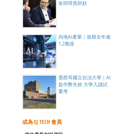
金招得貪財奴
內地AI產業｜規模去年逾
1.2萬億
墨西哥國立自治大學｜AI
捉作弊失效 大學入讀試
重考
成為 EJ TECH 會員