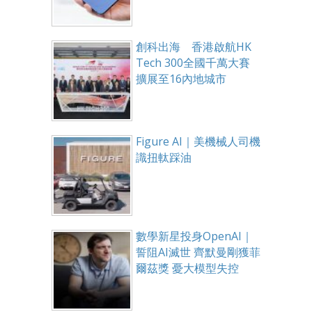
創科出海 香港啟航HK
Tech 300全國千萬大賽
擴展至16內地城市
Figure AI｜美機械人司機
識扭軚踩油
數學新星投身OpenAI｜
誓阻AI滅世 齊默曼剛獲菲
爾茲獎 憂大模型失控