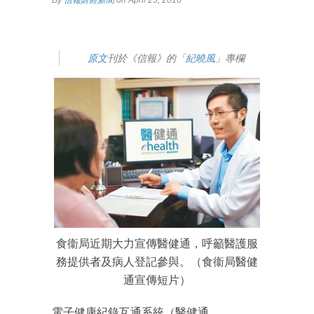
By
信報財經新聞
on April 25, 2016
原文
刊於《信報》的「
紀曉風
」專欄
食衞局近期大力宣傳醫健通，呼籲醫護服
務提供者及病人登記參與。（食衞局醫健
通宣傳短片）
電子健康紀錄互通系統（醫健通，