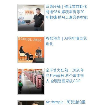
京東段楠｜物流業自動化
將達98% 累積零售等20
年數據 助AI走進具身智能
谷歌預言｜AI明年懂自我
進化
全球算力狂熱｜2028年
晶片兩億枚 科企重本投
入 金額達國家級GDP
Anthropic｜阿莫迪怕重