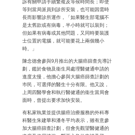
最新資訊（附創業懶人包）
訴有關申請手續繁複及等候時間長；即使
箱！
等到當局派員到診所安裝，也可能因需時
長而影響診所運作，「如果醫生部電腦不
是太舊款或有病毒，半小時就可以裝到；
但如果有病毒或其他問題，又同時要裝護
士位置的電腦，就可能要花上兩個幾小
時。」
陳念德會參與9月推出的大腸癌篩查先導計
劃，鑑於食物及衞生局處理醫健通申請的
進度太慢，他擔心參與大腸癌篩查計劃的
巿民，可選擇的醫生十分有限。他又說，
上周四醫學會和執行醫健通的衞生當局會
面時，曾提出要求加快安裝。
有私家執業並提供腸癌治療服務的外科專
科醫生朱建華和潘冬平均表示，雖有意參
加大腸癌篩查計劃，但會先觀望醫健通的