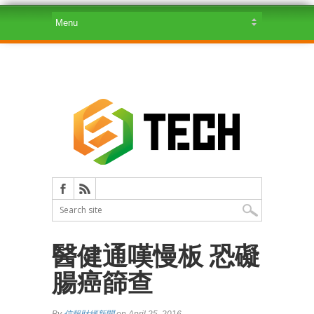
醫健通嘆慢板 恐礙
腸癌篩查