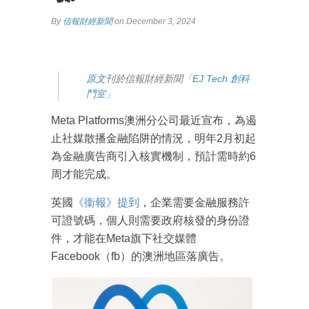
By
信報財經新聞
on December 3, 2024
原文
刊於信報財經新聞「
EJ Tech 創科
鬥室
」
Meta Platforms澳洲分公司最近宣布，為遏
止社媒散播金融陷阱的情況，明年2月初起
為金融廣告商引入核實機制，預計需時約6
周才能完成。
英國
《衞報》提到
，企業需要金融服務許
可證號碼，個人則需要政府核發的身份證
件，才能在Meta旗下社交媒體
Facebook（fb）的澳洲地區落廣告。