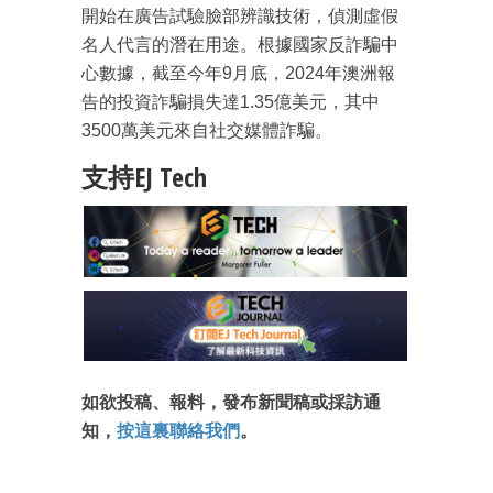
開始在廣告試驗臉部辨識技術，偵測虛假
名人代言的潛在用途。根據國家反詐騙中
心數據，截至今年9月底，2024年澳洲報
成為 EJ Tech 會員
告的投資詐騙損失達1.35億美元，其中
最新資訊（附創業懶人包）
3500萬美元來自社交媒體詐騙。
箱！
支持EJ Tech
如欲投稿、報料，發布新聞稿或採訪通
知，
按這裏聯絡我們
。