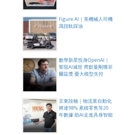
Figure AI｜美機械人司機
識扭軚踩油
數學新星投身OpenAI｜
誓阻AI滅世 齊默曼剛獲菲
爾茲獎 憂大模型失控
京東段楠｜物流業自動化
將達98% 累積零售等20
年數據 助AI走進具身智能