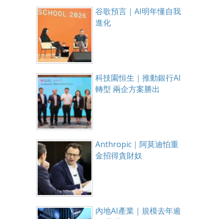
谷歌預言｜AI明年懂自我
進化
科技園恒生｜推動銀行AI
轉型 兩企方案勝出
Anthropic｜阿莫迪怕重
金招得貪財奴
內地AI產業｜規模去年逾