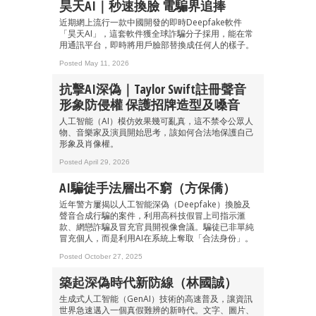
昊天AI｜秒速換臉 電騙界追捧
近期網上流行一款中國開發的即時Deepfake軟件
「昊天AI」，這套軟件獲全球詐騙分子採用，能在常
用通訊平台，即時將用戶臉部替換成任何人的樣子。
Posted May 11, 2026
抗擊AI深偽｜Taylor Swift註冊聲音
形象防侵權 保護招牌造型及嗓音
人工智能（AI）模仿效果幾可亂真，這不禁令公眾人
物、音樂家及演員開始思考，該如何合法地保護自己
形象及肖像權。
Posted April 29, 2026
AI騙徒手法層出不窮（方保僑）
近年警方屢揭以人工智能深偽（Deepfake）換臉及
聲音合成行騙的案件，利用高科技假冒上司指示滙
款、網戀詐騙及冒充官員開視像會議。騙徒已非單純
冒充個人，而是利用AI在系統上奪取「合法身份」。
Posted October 27, 2025
築起深偽時代新防線（林國誠）
生成式人工智能（GenAI）技術的高速普及，讓資訊
世界急速邁入一個真假難辨的新時代。文字、圖片、