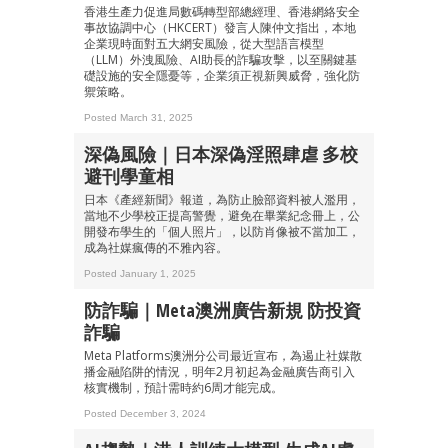
香港生產力促進局數碼轉型部總經理、香港網絡安全
事故協調中心（HKCERT）發言人陳仲文指出，本地
企業現時面對五大網安風險，從大型語言模型
（LLM）外洩風險、AI助長的詐騙攻擊，以至關鍵基
礎設施的安全隱憂等，企業須正視新興威脅，強化防
成為 EJ Tech 會員
禦策略。
最新資訊（附創業懶人包）
箱！
Posted March 31, 2025
深偽風險｜日本深偽淫照肆虐 多校
避刊學童相
日本《產經新聞》報道，為防止臉部資料被人濫用，
當地不少學校正提高警覺，避免在畢業紀念冊上，公
開發布學生的「個人照片」，以防肖像被不當加工，
成為社媒瘋傳的不雅內容。
Posted January 1, 2025
防詐騙｜Meta澳洲廣告新規 防投資
詐騙
Meta Platforms澳洲分公司最近宣布，為遏止社媒散
播金融陷阱的情況，明年2月初起為金融廣告商引入
核實機制，預計需時約6周才能完成。
Posted December 3, 2024