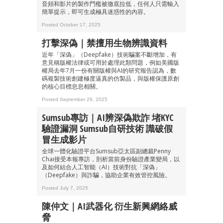
音頻和影片的製作門檻被徹底拉低，任何人只需輸入
簡單提示，即可生成極具迷惑性的內容。
Posted October 17, 2025
打擊深偽｜禁擅用生物辨識資料
近年「深偽」（Deepfake）技術騙案不斷增加，有
意見稱版權法律或可用於處理此類問題，例如美國版
權局去年7月一份有關版權與AI的研究報告認為，數
碼複製技術創建極度逼真的仿製品，與版權保護原創
的核心目標息息相關。
Posted September 29, 2025
Sumsub專訪｜AI辨深偽欺詐 堵KYC
驗證漏洞 Sumsub自研技術 識破假
冒生成影片
全球一體化驗證平台Sumsub亞太區副總裁Penny
Chai接受本報專訪，剖析當前身份驗證產業變局，以
及如何結合人工智能（AI）技術對抗「深偽」
（Deepfake）與詐騙，協助企業有效管控風險。
Posted July 7, 2025
陳仲文｜AI武器化 衍生新興網絡威
脅