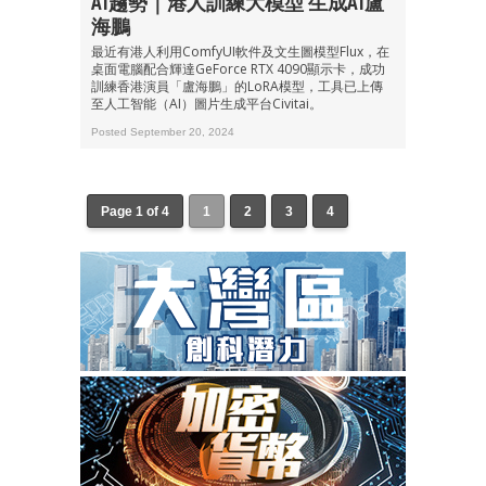
AI趨勢｜港人訓練大模型 生成AI盧
海鵬
最近有港人利用ComfyUI軟件及文生圖模型Flux，在
桌面電腦配合輝達GeForce RTX 4090顯示卡，成功
訓練香港演員「盧海鵬」的LoRA模型，工具已上傳
至人工智能（AI）圖片生成平台Civitai。
Posted September 20, 2024
Page 1 of 4
1
2
3
4