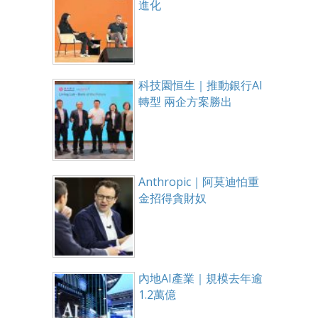
進化
科技園恒生｜推動銀行AI
轉型 兩企方案勝出
Anthropic｜阿莫迪怕重
金招得貪財奴
內地AI產業｜規模去年逾
1.2萬億