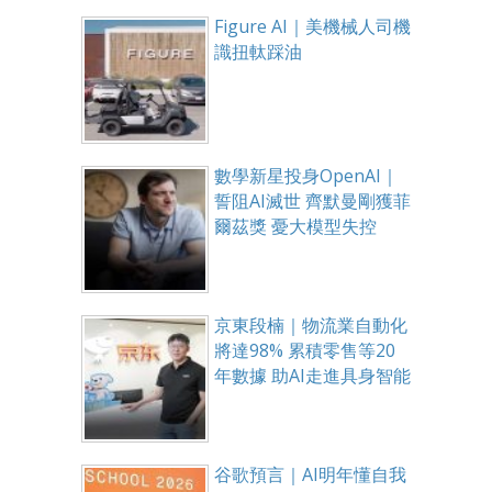
Figure AI｜美機械人司機
識扭軚踩油
數學新星投身OpenAI｜
誓阻AI滅世 齊默曼剛獲菲
爾茲獎 憂大模型失控
京東段楠｜物流業自動化
將達98% 累積零售等20
年數據 助AI走進具身智能
谷歌預言｜AI明年懂自我