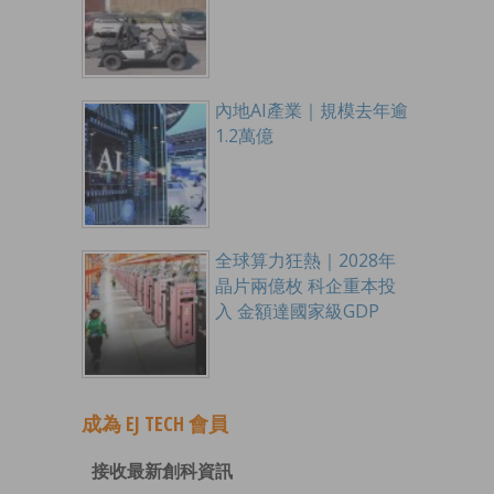
內地AI產業｜規模去年逾
1.2萬億
全球算力狂熱｜2028年
晶片兩億枚 科企重本投
入 金額達國家級GDP
成為 EJ TECH 會員
接收最新創科資訊