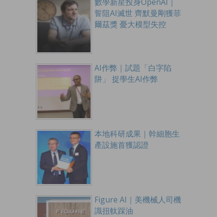
數學新星投身OpenAI｜
誓阻AI滅世 齊默曼剛獲菲
爾茲獎 憂大模型失控
AI作弊｜試題「白字陷
阱」 捉學生AI作弊
本地科研成果｜幹細胞生
產設施首獲認證
Figure AI｜美機械人司機
識扭軚踩油