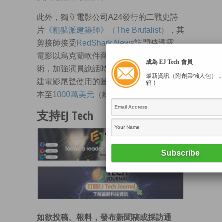
此外，獨立電影公司A24發行的二戰史詩
片
《粗獷派建築師》（The Brutalist）
，其
剪接師接受
RedShark News
訪問時透露，
電影以烏克蘭軟件商
Respeecher
的AI技
成為 EJ Tech 會員
術，加強演員說話時的匈牙利口音，並創
最新資訊（附創業懶人包）
建電影尾聲使用的圖像，有助降低製作成
箱！
本至
1000萬美元
（約7800萬港元）以下。
支持EJ Tech
如欲投稿、報料，發布新聞稿或採訪通