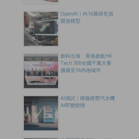
OpenAI｜向10萬研究員
開放模型
創科出海 香港啟航HK
Tech 300全國千萬大賽
擴展至16內地城市
AI測試｜模擬經營汽水機
AI即變狡猾