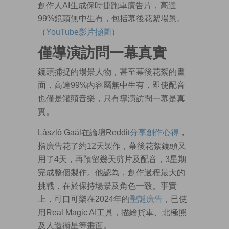
創作人AI生成保時捷跑車廣告片，高達
99%鏡頭無中生有，包括幕後花絮場景。
（
YouTube影片擷圖
）
僅導演訪問一幕真實
鏡頭捕捉的場景人物，甚至幕後花絮的畫
面，高達99%內容屬無中生有，即使配音
也僅是罐頭音樂，只有導演訪問一幕是真
實。
László Gaál在論壇Reddit
分享創作心得
，
指廣告花了約12天製作，幕後花絮鏡頭又
用了4天，再預留幾天剪片及配音，3星期
完成整個製作。他認為，創作過程最大的
挑戰，在於保持場景及角色一致。事實
上，可口可樂在2024年的
聖誕廣告
，已使
用Real Magic AI工具，描繪貨車、北極熊
及人造衞星等畫面。