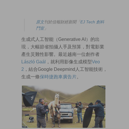
原文
刊於信報財經新聞「
EJ Tech 創科
鬥室
」
生成式人工智能（Generative AI）的出
現，大幅節省拍攝人手及預算，對電影業
產生災難性影響。最近越南一位創作者
László Gaál
，就利用影像生成模型
Veo
2
，結合Google Deepmind人工智能技術，
生成一條
保時捷跑車廣告片
。