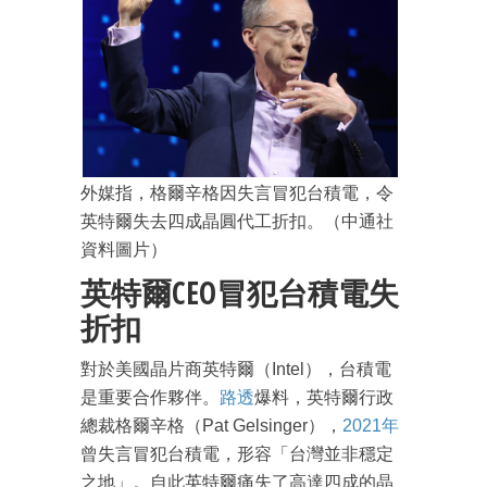
外媒指，格爾辛格因失言冒犯台積電，令
英特爾失去四成晶圓代工折扣。（中通社
資料圖片）
英特爾CEO冒犯台積電失
成為 EJ Tech 會員
最新資訊（附創業懶人包）
折扣
箱！
對於美國晶片商英特爾（Intel），台積電
是重要合作夥伴。
路透
爆料，英特爾行政
總裁格爾辛格（Pat Gelsinger），
2021年
曾失言冒犯台積電，形容「台灣並非穩定
之地」。自此英特爾痛失了高達四成的晶