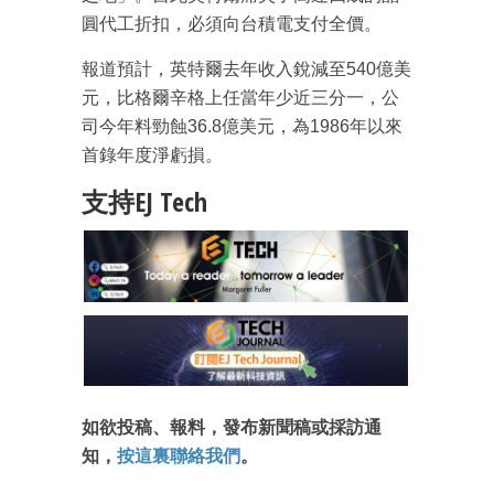
圓代工折扣，必須向台積電支付全價。
報道預計，英特爾去年收入銳減至540億美
元，比格爾辛格上任當年少近三分一，公
司今年料勁蝕36.8億美元，為1986年以來
首錄年度淨虧損。
支持EJ Tech
如欲投稿、報料，發布新聞稿或採訪通
知，
按這裏聯絡我們
。