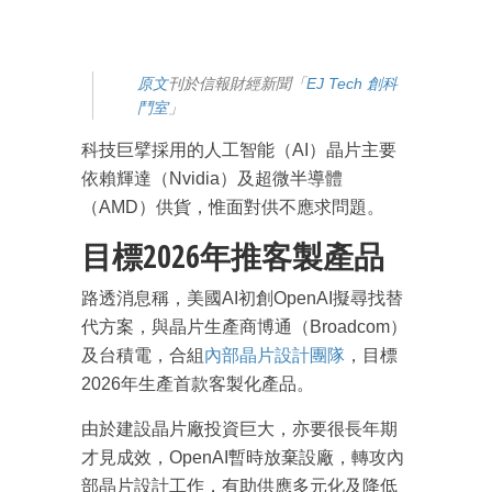
原文
刊於信報財經新聞「
EJ Tech 創科
鬥室
」
科技巨擘採用的人工智能（AI）晶片主要
依賴輝達（Nvidia）及超微半導體
（AMD）供貨，惟面對供不應求問題。
目標2026年推客製產品
路透消息稱，美國AI初創OpenAI擬尋找替
代方案，與晶片生產商博通（Broadcom）
及台積電，合組
內部晶片設計團隊
，目標
2026年生產首款客製化產品。
由於建設晶片廠投資巨大，亦要很長年期
才見成效，OpenAI暫時放棄設廠，轉攻內
部晶片設計工作，有助供應多元化及降低