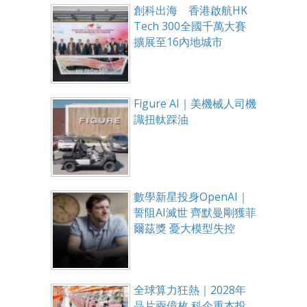
創科出海 香港啟航HK
Tech 300全國千萬大賽
擴展至16內地城市
Figure AI｜美機械人司機
識扭軚踩油
數學新星投身OpenAI｜
誓阻AI滅世 齊默曼剛獲菲
爾茲獎 憂大模型失控
全球算力狂熱｜2028年
晶片兩億枚 科企重本投