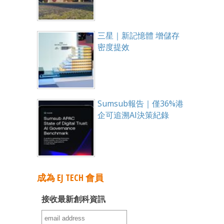
三星｜新記憶體 增儲存
密度提效
Sumsub報告｜僅36%港
企可追溯AI決策紀錄
成為 EJ TECH 會員
接收最新創科資訊