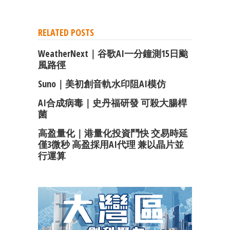
RELATED POSTS
WeatherNext｜谷歌AI一分鐘測15日颱
風路徑
Suno｜美初創音軌水印阻AI模仿
AI合成病毒｜史丹福研發 可殺大腸桿
菌
高盈量化｜港量化投資鬥快 交易時延
僅3微秒 高盈採用AI代理 兼以晶片並
行運算