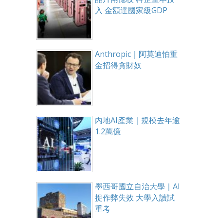
入 金額達國家級GDP
Anthropic｜阿莫迪怕重
金招得貪財奴
內地AI產業｜規模去年逾
1.2萬億
墨西哥國立自治大學｜AI
捉作弊失效 大學入讀試
重考