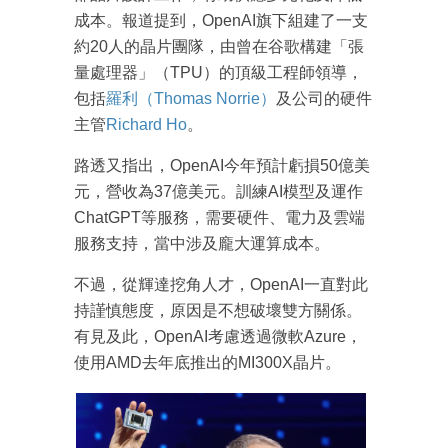
成本。報道提到，OpenAI旗下組建了一支
約20人的晶片團隊，由曾在谷歌構建「張
量處理器」（TPU）的頂級工程師領導，
包括
羅利（Thomas Norrie）
及公司的硬件
主管
Richard Ho
。
路透又指出，OpenAI今年預計虧損50億美
元，營收為37億美元。訓練AI模型及運作
ChatGPT等服務，需要硬件、電力及雲端
服務支持，當中涉及龐大運算成本。
不過，從輝達挖角人才，OpenAI一直對此
持謹慎態度，原因是不想破壞雙方關係。
有見及此，OpenAI考慮透過微軟Azure，
使用AMD去年底推出的MI300X晶片。