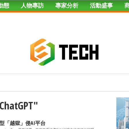
動態
人物專訪
專家分析
活動盛事
"ChatGPT"
I模型「越獄」侵AI平台