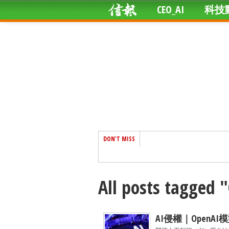
CEO_AI
科技
DON'T MISS
All posts tagged 
AI侵權｜OpenA