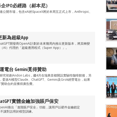
企IPO必經路（郝本尼）
公開市場，包含xAI的SpaceX將於本周五正式上市，Anthropic、
。
內更新為超級App
atGPT開發商OpenAI計劃於未來幾周內推出更新版本，將其轉變
AI）代理的「超級應用程式（Super App）」。
電台 Gemini覓得贊助
研究初創Andon Labs，繼4月在瑞典首都開設實驗性咖啡館後，另
委派AI模型Claude、ChatGPT、Gemini及Grok經營電台，結果
簽下贊助合約並獲得廣告費。
atGPT實體金鑰加強賬戶保安
penAI推出「進階賬戶安全」功能，讓用戶以硬件金鑰鎖定
選擇不讓對話用於模型訓練。