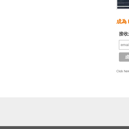
成為 E
接收
Click her