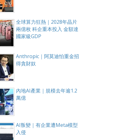
全球算力狂熱｜2028年晶片
兩億枚 科企重本投入 金額達
國家級GDP
Anthropic｜阿莫迪怕重金招
得貪財奴
內地AI產業｜規模去年逾1.2
萬億
AI叛變｜有企業遭Meta模型
入侵