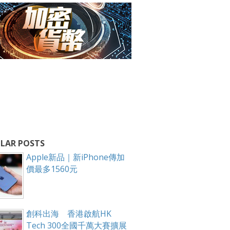
LAR POSTS
Apple新品｜新iPhone傳加
價最多1560元
創科出海 香港啟航HK
Tech 300全國千萬大賽擴展