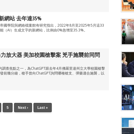
新網站 去年達35%
國學院與網絡檔案館有研究指出，2022年8月至2025年5月這33
（AI）生成文字的新網站，比例由0%急增至35.3%。
暴力放大器 美加校園槍擊案 兇手施襲前同問
I的調查焦點之一，為ChatGPT跟去年4月佛羅里達州立大學校園槍擊
發前幾分鐘，槍手曾向ChatGPT詢問哪種槍支、彈藥適合施襲，以
5
Next ›
Last »