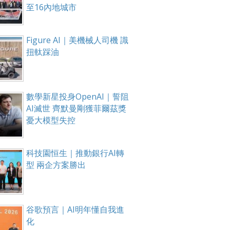
至16內地城市
Figure AI｜美機械人司機 識
扭軚踩油
數學新星投身OpenAI｜誓阻
AI滅世 齊默曼剛獲菲爾茲獎
憂大模型失控
科技園恒生｜推動銀行AI轉
型 兩企方案勝出
谷歌預言｜AI明年懂自我進
化