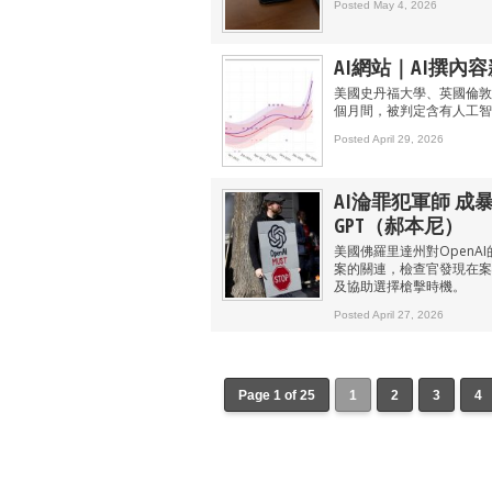
Posted May 4, 2026
AI網站｜AI撰內容
美國史丹福大學、英國倫敦帝
個月間，被判定含有人工智能
Posted April 29, 2026
AI淪罪犯軍師 成
GPT（郝本尼）
美國佛羅里達州對OpenA
案的關連，檢查官發現在案
及協助選擇槍擊時機。
Posted April 27, 2026
Page 1 of 25
1
2
3
4