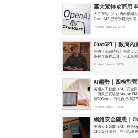
棄大眾轉攻商用 科
人工智能（AI）初創相繼走進
OpenAI亦已分別提交申請
Posted June 11, 2026
ChatGPT｜數周
英國《金融時報》報道，Ch
為包含編程工具、人工智能（
Posted June 9, 2026
AI趨勢｜四模型營運
美國人工智能（AI）安全與
一個瘋狂實驗是Andon FM，
發現Gemini的電台成功
Posted June 1, 2026
網絡安全隱患｜Ch
美國人工智能（AI）科企O
ChatGPT賬戶，並可以