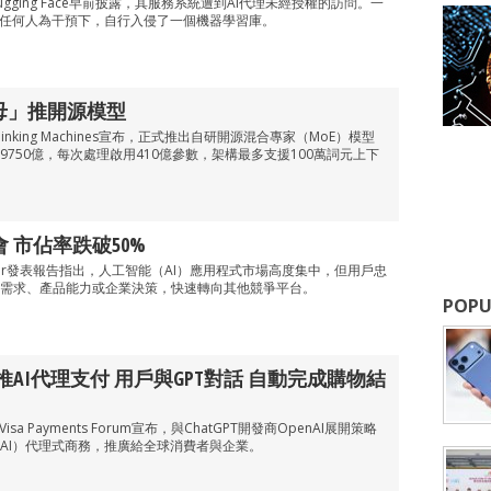
gging Face早前披露，其服務系統遭到AI代理未經授權的訪問。一
有任何人為干預下，自行入侵了一個機器學習庫。
T之母」推開源模型
nking Machines宣布，正式推出自研開源混合專家（MoE）模型
量為9750億，每次處理啟用410億參數，架構最多支援100萬詞元上下
轉會 市佔率跌破50%
Tower發表報告指出，人工智能（AI）應用程式市場高度集中，但用戶忠
需求、產品能力或企業決策，快速轉向其他競爭平台。
POPU
sa｜推AI代理支付 用戶與GPT對話 自動完成購物結
sa Payments Forum宣布，與ChatGPT開發商OpenAI展開策略
AI）代理式商務，推廣給全球消費者與企業。