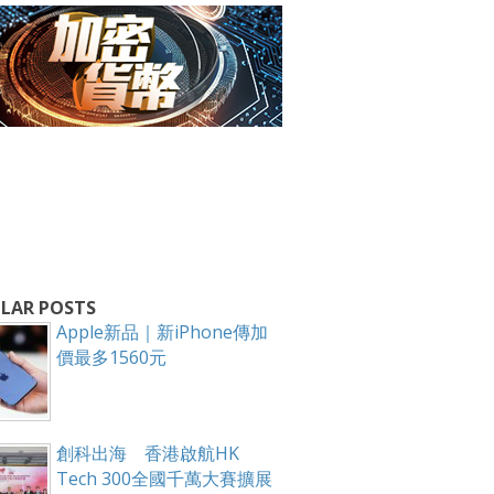
箱！
LAR POSTS
Apple新品｜新iPhone傳加
價最多1560元
創科出海 香港啟航HK
Tech 300全國千萬大賽擴展