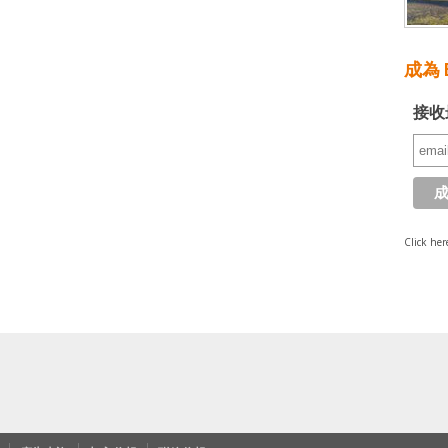
成為 E
接收
Click her