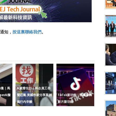
通知，
按這裏聯絡我們
。
特曼｜馬
AI威脅生計｜科企員工吞
enAI擬
聲忍氣 美國作家分享案例
TikTok新功能｜添圖像轉
揭行內辛酸
影片新功能