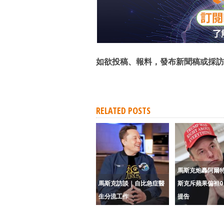
如欲投稿、報料，發布新聞稿或採訪
RELATED POSTS
馬斯克炮轟阿爾
馬斯克訪談｜自比急症醫
斯克斥蘋果偏袒Op
生分流工作
提告