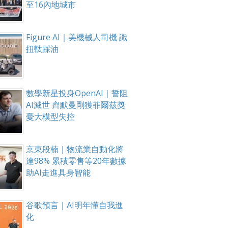
至16內地城市
Figure AI｜美機械人司機 識
扭軚踩油
數學新星投身OpenAI｜誓阻
AI滅世 齊默曼剛獲菲爾茲獎
憂大模型失控
京東段楠｜物流業自動化將
達98% 累積零售等20年數據
助AI走進具身智能
谷歌預言｜AI明年懂自我進
化