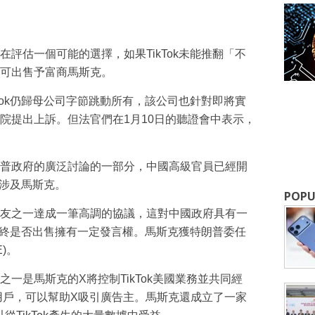
成為 EJ Tech 會員
評估一個可能的選擇，如果TikTok未能推翻「不
可出售予富商馬斯克。
最新資訊（附創業懶人包），直達郵
Tok仍歸母公司字節跳動所有，該公司也針對即將實
院提出上訴。但法官們在1月10日的聽證會中表示，
普政府的廣泛討論的一部分，中國高級官員已經開
一涉及馬斯克。
POPU
友之一達成一筆高調的協議，這對中國政府具有一
k最終是否出售擁有一定發言權。馬斯克獲特朗普委任
)。
一是馬斯克的X將控制TikTok美國業務並共同經
億名用戶，可以幫助X吸引廣告主。馬斯克還成立了一家