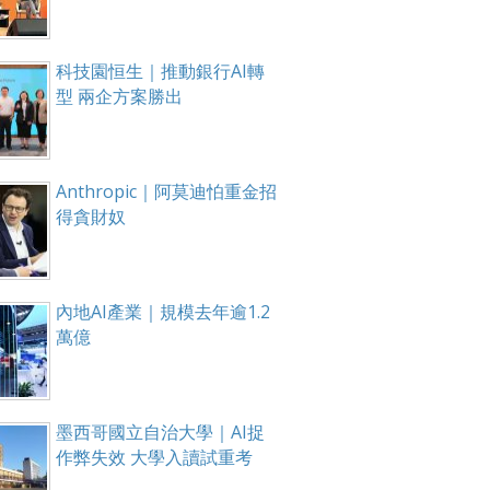
科技園恒生｜推動銀行AI轉
型 兩企方案勝出
Anthropic｜阿莫迪怕重金招
得貪財奴
內地AI產業｜規模去年逾1.2
萬億
墨西哥國立自治大學｜AI捉
作弊失效 大學入讀試重考