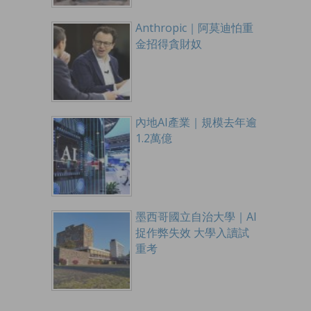
Anthropic｜阿莫迪怕重
金招得貪財奴
內地AI產業｜規模去年逾
1.2萬億
墨西哥國立自治大學｜AI
捉作弊失效 大學入讀試
重考