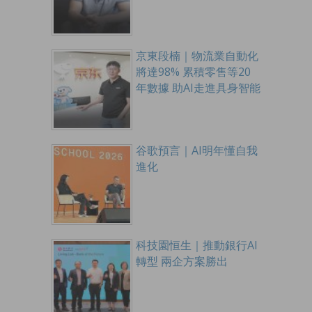
京東段楠｜物流業自動化
將達98% 累積零售等20
年數據 助AI走進具身智能
谷歌預言｜AI明年懂自我
進化
科技園恒生｜推動銀行AI
轉型 兩企方案勝出