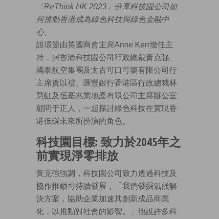
「ReThink HK 2023」分享科技園公司如
何推動香港成為綠色科技與綠色金融中
心。
該環節由英國商會主席Anne Kerr擔任主
持，與香港科技園公司行政總裁黃克強、
國泰航空集團及太古可口可樂有限公司行
主席賀以禮、匯豐銀行香港區行政總裁林
慧虹及恒基兆業地產有限公司主席辦公室
顧問于正人，一起探討綠色科技在實現香
港低碳未來所扮演的角色。
科技園目標:
致力於2045
年之
前實現淨零排放
黃克強強調，科技園公司致力透過科技及
協作推動可持續發展，「我們發掘氣候解
決方案，協助企業加速其創新成品商業
化，以推動對社會的影響。」他說許多科