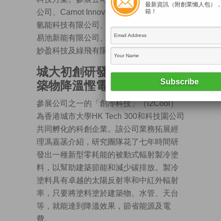
最新資訊（附創業懶人包）
公司、Carnot Innovation、香港國鴻國際
箱！
氫能科技有限公司、創冷科技有限公司、
易池新能有限公司、舜達科技有限公司、
妙盈科技及綠飛有限公司。
城大初創研發
製冷塗料
令建
築物降溫慳電
參展公司之一的「創冷科技」（i2Cool）
為香港城市大學HK Tech 300和科技園公司
共同孵化的科創企業。該公司業務拓展經
理馮嘉菡介紹，研究團隊花了七年時間研
發出一種新型零耗能的被動式輻射製冷塗
料，以幫助建築節能和減少碳排放。製冷
塗料具有卓越的太陽反射率和中紅外輻射
率，只要將塗料塗於建築物、水管、天台
等，就能達到降溫效果，節省能源及電
費。