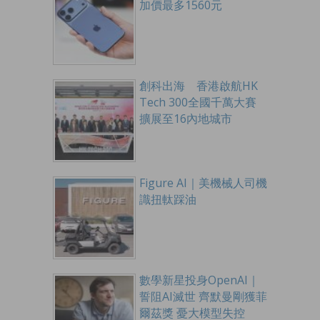
加價最多1560元
創科出海 香港啟航HK
Tech 300全國千萬大賽
擴展至16內地城市
Figure AI｜美機械人司機
識扭軚踩油
數學新星投身OpenAI｜
誓阻AI滅世 齊默曼剛獲菲
爾茲獎 憂大模型失控