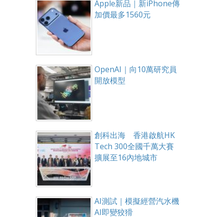
Apple新品｜新iPhone傳
加價最多1560元
OpenAI｜向10萬研究員
開放模型
創科出海 香港啟航HK
Tech 300全國千萬大賽
擴展至16內地城市
AI測試｜模擬經營汽水機
AI即變狡猾