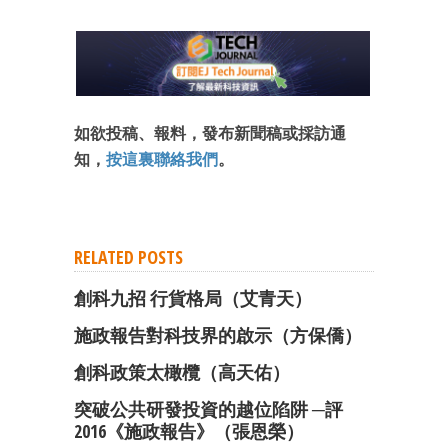
成為 EJ Tech 會員
最新資訊（附創業懶人包）
箱！
如欲投稿、報料，發布新聞稿或採訪通
知，
按這裏聯絡我們
。
RELATED POSTS
創科九招 行貨格局（艾青天）
施政報告對科技界的啟示（方保僑）
創科政策太橄欖（高天佑）
突破公共研發投資的越位陷阱 ─評
2016《施政報告》（張恩榮）