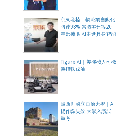
京東段楠｜物流業自動化
將達98% 累積零售等20
年數據 助AI走進具身智能
Figure AI｜美機械人司機
識扭軚踩油
墨西哥國立自治大學｜AI
捉作弊失效 大學入讀試
重考