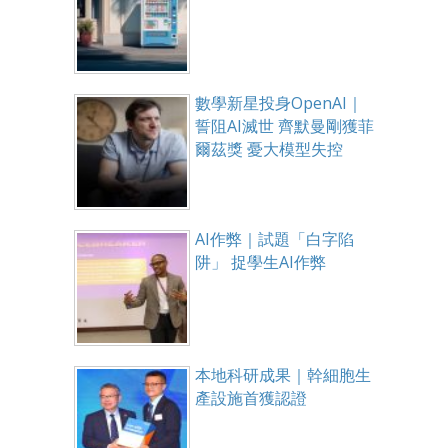
數學新星投身OpenAI｜
誓阻AI滅世 齊默曼剛獲菲
爾茲獎 憂大模型失控
AI作弊｜試題「白字陷
阱」 捉學生AI作弊
本地科研成果｜幹細胞生
產設施首獲認證