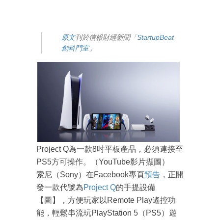
原文
刊於信報財經新聞「
StartupBeat
創科鬥室
」
Project Q為一款8吋平板產品，必須連接至
PS5方可操作。（YouTube影片擷圖）
索尼（Sony）在Facebook專頁
預告
，正開
發一款代號為
Project Q
的手提設備
【圖】，方便玩家以Remote Play遙控功
能，輕鬆串流玩PlayStation 5（PS5）遊