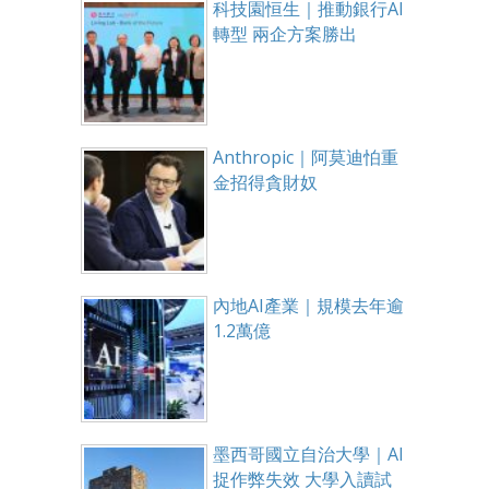
科技園恒生｜推動銀行AI
轉型 兩企方案勝出
Anthropic｜阿莫迪怕重
金招得貪財奴
內地AI產業｜規模去年逾
1.2萬億
墨西哥國立自治大學｜AI
捉作弊失效 大學入讀試