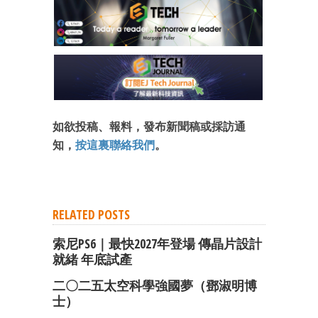
成為 EJ Tech 會員
最新資訊（附創業懶人包）
箱！
如欲投稿、報料，發布新聞稿或採訪通
知，
按這裏聯絡我們
。
RELATED POSTS
索尼PS6｜最快2027年登場 傳晶片設計
就緒 年底試產
二〇二五太空科學強國夢（鄧淑明博
士）