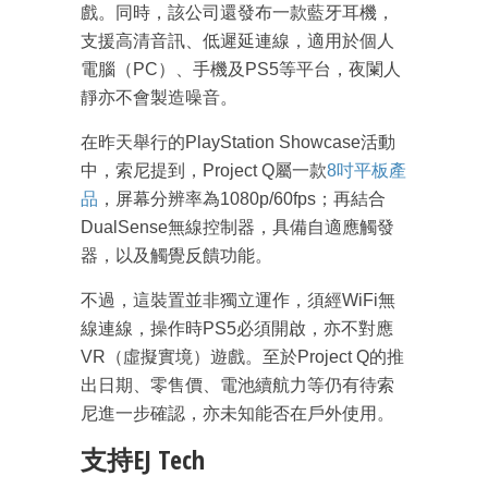
戲。同時，該公司還發布一款藍牙耳機，
支援高清音訊、低遲延連線，適用於個人
電腦（PC）、手機及PS5等平台，夜闌人
靜亦不會製造噪音。
在昨天舉行的PlayStation Showcase活動
中，索尼提到，Project Q屬一款
8吋平板產
品
，屏幕分辨率為1080p/60fps；再結合
DualSense無線控制器，具備自適應觸發
器，以及觸覺反饋功能。
不過，這裝置並非獨立運作，須經WiFi無
線連線，操作時PS5必須開啟，亦不對應
VR（虛擬實境）遊戲。至於Project Q的推
出日期、零售價、電池續航力等仍有待索
尼進一步確認，亦未知能否在戶外使用。
支持EJ Tech