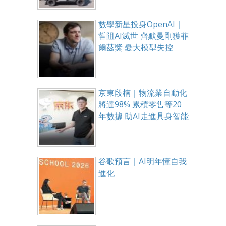
數學新星投身OpenAI｜
誓阻AI滅世 齊默曼剛獲菲
爾茲獎 憂大模型失控
京東段楠｜物流業自動化
將達98% 累積零售等20
年數據 助AI走進具身智能
谷歌預言｜AI明年懂自我
進化