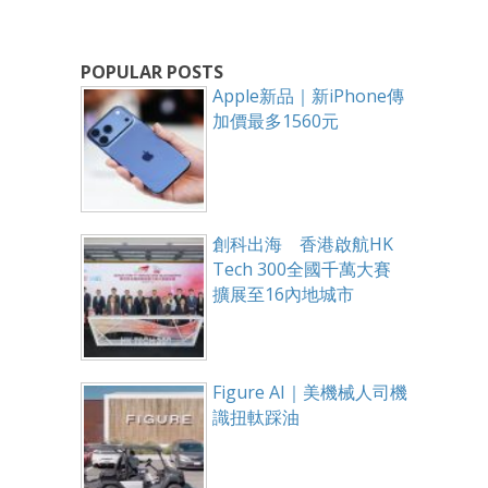
POPULAR POSTS
Apple新品｜新iPhone傳
加價最多1560元
創科出海 香港啟航HK
Tech 300全國千萬大賽
擴展至16內地城市
Figure AI｜美機械人司機
識扭軚踩油