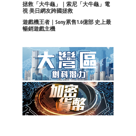
拯救「大牛龜」｜索尼「大牛龜」電
視 美日網友跨國拯救
遊戲機王者｜Sony累售1.6億部 史上最
暢銷遊戲主機