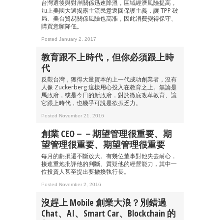
台灣選後與對岸關係迅速降溫，區域經濟風險提高，
加上美國大選揭露主流民意返回保護主義，讓 TPP 破
局、美台貿易關係風險也高漲，因此消費變得保守、
購買意願降低。
成為 EJ Tech 會員
Posted January 2, 2017
最新資訊（附創業懶人包）
教育跟不上時代，但你必須跟上時
箱！
代
反觀台灣，獲得大量資本的上一代成功創業者，沒有
人像 Zuckerberg 這樣用心投入在教育之上。無論是
馬政府，或是今日的新政府，對於徹底改革教育、讓
它跟上時代，也幾乎可說是欲振乏力。
Posted November 21, 2016
創業 CEO－－期望管理很重要、期
望管理很重要、期望管理很重要
每月的虧損還不斷放大。有幾位董事對他失去耐心，
接連重炮批評他的判斷、質疑他的經營能力，其中一
位投資人甚至提出要撤換執行長。
Posted November 2, 2016
沒趕上 Mobile 創業大浪？別錯過
Chat、AI、Smart Car、Blockchain 的