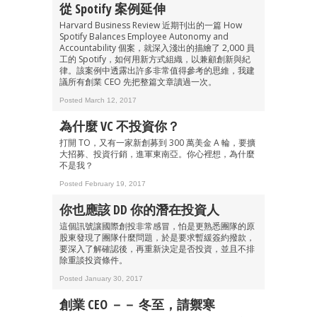
從 Spotify 案例延伸
Harvard Business Review 近期刊出的一篇 How
Spotify Balances Employee Autonomy and
Accountability 個案，就深入淺出的描繪了 2,000 員
工的 Spotify，如何用新方式組織，以兼顧創新與紀
律。該案例中透露出許多非常值得參考的思維，我建
議所有創業 CEO 先把整篇文章讀過一次。
Posted March 12, 2017
為什麼 VC 不投資你？
打開 TO，又有一家新創募到 300 萬美金 A 輪，要擴
大招募、投資行銷，進軍東南亞。你心裡想，為什麼
不是我？
Posted February 19, 2017
你也應該 DD 你的潛在投資人
這個訊號讓國際創投非常感冒，怕是更熟悉團隊的原
股東發現了團隊什麼問題，於是要求暫緩簽約撥款，
要深入了解確認後，再重新決定是否投資，並且不排
除重談投資條件。
Posted January 30, 2017
創業 CEO －－ 冬至，請禦寒