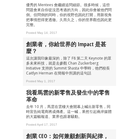
優秀的 Mentees 會繼續追問細節。很多時候，這些
問題會來自你從沒思考過的方向，因此你會被他們問
倒。但問倒的同時，你的視野也因此打開，用新視角
把事情想得更透徹。久而久之，你的世界觀也因此更
完整。
Posted May 14, 2017
創業者，你給世界的 Impact 是甚
麼？
這次讓我印象最深的，除了 F8 第二天 Keynote 的眾
多未來科技，就是去參觀 Chan Zuckerberg
Initiative 支持的 Summit Shasta 中學時，他們校長
Caitlyn Herman 在簡報中所講的這句話
Posted May 1, 2017
我看馬雲的新零售及發生中的零售
革命
去年 10 月，馬雲在雲棲大會開幕上喊出新零售，同
時宣告純電商將成傳產。這一喊，果然引起兩岸媒體
的大篇幅報道、業界也跟著騷動。
Posted April 17, 2017
創業 CEO：如何兼顧創新與紀律，