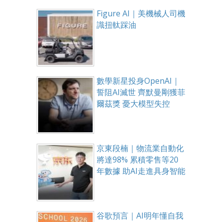
Figure AI｜美機械人司機
識扭軚踩油
數學新星投身OpenAI｜
誓阻AI滅世 齊默曼剛獲菲
爾茲獎 憂大模型失控
京東段楠｜物流業自動化
將達98% 累積零售等20
年數據 助AI走進具身智能
谷歌預言｜AI明年懂自我