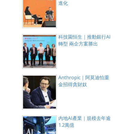
進化
科技園恒生｜推動銀行AI
轉型 兩企方案勝出
Anthropic｜阿莫迪怕重
金招得貪財奴
內地AI產業｜規模去年逾
1.2萬億