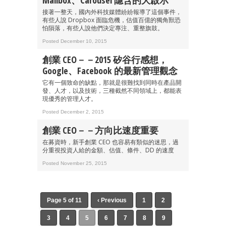
Mailbox、Carousel 隱含的大啟示
成為 EJ Tech 會員
接著一整天，國內外科技媒體紛紛報導了這個事件，
有些人說 Dropbox 面臨危機，估值百億的獨角獸恐
最新資訊（附創業懶人包）
怕隕落，有些人說他們決定專注、重整旗鼓。
箱！
Posted December 10, 2015
創業 CEO－－2015 矽谷行感想，
Google、Facebook 的最新管理觀念
它有一個致命的缺點，那就是很難找到同時在產品開
發、人才，以及技術，三種截然不同領域上，都能表
現優秀的管理人才。
Posted December 2, 2015
創業 CEO－－方向比速度重要
在募資時，新手創業 CEO 也容易有類似的迷思，過
分重視投資人給的金額、估值、條件、DD 的速度
Posted November 25, 2015
Page 5 of 11
‹ Previous
1
2
3
4
5
6
7
8
9