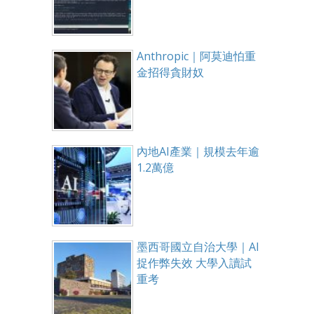
Anthropic｜阿莫迪怕重
金招得貪財奴
內地AI產業｜規模去年逾
1.2萬億
墨西哥國立自治大學｜AI
捉作弊失效 大學入讀試
重考