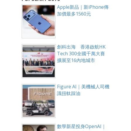
Apple新品｜新iPhone傳
加價最多1560元
創科出海 香港啟航HK
Tech 300全國千萬大賽
擴展至16內地城市
Figure AI｜美機械人司機
識扭軚踩油
數學新星投身OpenAI｜