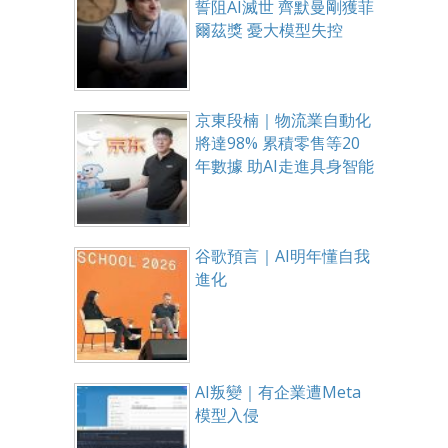
誓阻AI滅世 齊默曼剛獲菲
爾茲獎 憂大模型失控
京東段楠｜物流業自動化
將達98% 累積零售等20
年數據 助AI走進具身智能
谷歌預言｜AI明年懂自我
進化
AI叛變｜有企業遭Meta
模型入侵