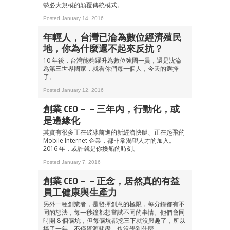
勢必大規模的顛覆傳統模式。
Posted January 14, 2016
年輕人，台灣已淪為數位經濟殖民
地，你為什麼還不起來反抗？
10 年後，台灣能夠躍升為數位強國一員，還是沈淪
為第三世界國家，就看你們每一個人，今天的選擇
了。
Posted January 12, 2016
創業 CEO－－三年內，行動化，或
是邊緣化
其實有很多正在破冰前進的新經濟快艇、正在起飛的
Mobile Internet 企業，都非常渴望人才的加入。
2016 年，或許就是你換船的時刻。
Posted January 7, 2016
創業 CEO－－正念，居然真的有益
員工健康與生產力
另外一種創業者，是發揮創意的極限，每分鐘都有不
同的想法，每一秒鐘都想嘗試不同的事情。他們會同
時開 8 個礦坑，但每礦坑都挖三下就沒興趣了，所以
搞了一年，不僅資源耗盡，也沒學到什麼。