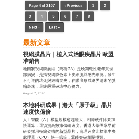
Page 4 of 2107
‹ Previous
1
2
3
4
5
6
7
8
Next ›
Last »
最新文章
視網膜晶片｜植入式治眼疾晶片 歐盟
准銷售
地圖狀視網膜萎縮（簡稱GA）是晚期乾性老年黃斑
部病變，是指視網膜色素上皮細胞與感光細胞，發生
不可逆的壞死與結構喪失，在眼底形成邊界清晰的萎
縮斑塊，最終嚴重破壞中心視力。
August 7, 2026
本地科研成果｜港大「原子級」晶片
速度快億倍
人工智能（AI）模型規模愈趨龐大，相應硬件除要加
快運算，還須提高數據傳輸速度。香港大學團隊早前
研發採用極簡架構的新型晶片，處理速度比標準中央
處理器（CPU）快一億倍，冀能突破相關樽頸。