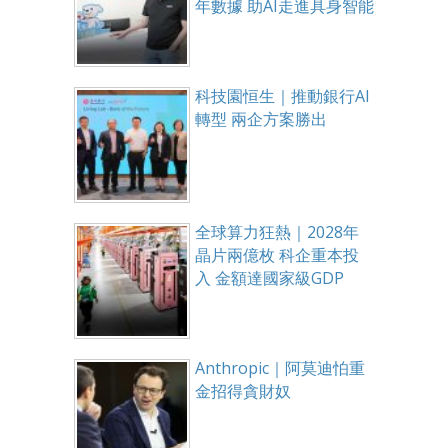
年數據 助AI走進具身智能
科技園恒生｜推動銀行AI
轉型 兩企方案勝出
全球算力狂熱｜2028年
晶片兩億枚 科企重本投
入 金額達國家級GDP
Anthropic｜阿莫迪怕重
金招得貪財奴