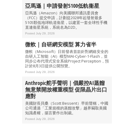
亞馬遜｜申請發射5100低軌衞星
亞馬遜（Amazon）向美國聯邦通訊委員會
（FCC）提交申請，計劃從2028年起發射最多
5105顆低地球軌道衞星，以建置一套全球性手機
直連衞星系統，系統名為D2D。
Posted July 29, 2026
微軟｜自研網安模型 算力省半
微軟（Microsoft）日前發表首款針對網絡安全的
自研人工智能（AI）模型MAI-Cyber-1-Flash，並
同步公布代理式安全系統Project Perception，預
計於8月3日提供公開預覽。
Posted July 29, 2026
Anthropic舵手聲明｜倡嚴控AI蒸餾
無意禁開放權重模型 促限晶片出口
應對
美國財長貝桑（Scott Bessent）早前聲稱，中國
公司通過「工業規模的蒸餾攻擊」越界竊取美國
知識產權，揚言要作出制裁。
Posted July 29, 2026