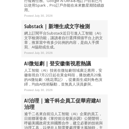
行複雜任務。Google AI Ultra本地訂戶目前已可
以使用Spark，Pro訂戶亦能在未來數星期陸續啟
用。
Posted July 30, 2026
Substack｜新增生成文字檢測
網上訂閱平台Substack近日引進人工智能（AI）
文字檢測功能，讓讀者自行選擇掃描平台上的文
章，推算當中有多少比例的內容，是由人手撰
寫、AI協助或生成。
Posted July 30, 2026
AI微短劇｜登安徽衞視惹熱議
人工智能（AI）技術在微短劇領域廣泛應用，安
徽衞視自7月22日起在黃金時段，播放總共20集
的AI微短劇《桃花潭記》，從畫面生成到角色演
繹，均由AI技術驅動，並無真人演員參與。
Posted July 30, 2026
AI治理｜逾千科企員工促華府建AI
治理
逾千二名來自前沿人工智能（AI）企業的員工，
日前聯署發表《掌控前沿發展步調》公開聲明，
呼籲美國政府支持國際合作，建立必要的技術與
治理工具，以便在人類需要處理重大風險時，主