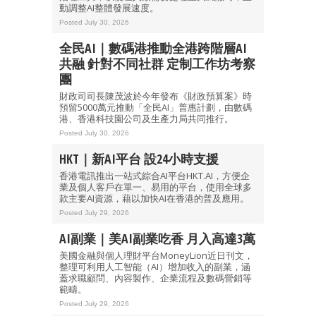
動調整AI整體發展速度。
Posted July 30, 2026
全民AI｜數碼港推動全港跨階層AI
共融 針對不同社群 定制工作坊考察
團
財政司司長陳茂波於今年發布《財政預算案》時
預留5000萬元推動「全民AI」普惠計劃，由數碼
港、香港科技園公司及生產力局共同推行。
Posted July 30, 2026
HKT｜新AI平台 設24小時支援
香港電訊推出一站式綜合AI平台HKT.AI，方便企
業及個人客戶在單一、易用的平台，使用全球多
款主要AI資源，藉以加快AI在香港的普及應用。
Posted July 29, 2026
AI副業｜美AI副業吃香 月入高達3萬
美國金融與個人理財平台MoneyLion近日刊文，
整理可利用人工智能（AI）增加收入的副業，涵
蓋求職顧問、內容製作、企業流程及數碼營銷等
範疇。
Posted July 29, 2026