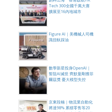
創科出海 香港啟航HK
Tech 300全國千萬大賽
擴展至16內地城市
Figure AI｜美機械人司機
識扭軚踩油
數學新星投身OpenAI｜
誓阻AI滅世 齊默曼剛獲菲
爾茲獎 憂大模型失控
京東段楠｜物流業自動化
將達98% 累積零售等20