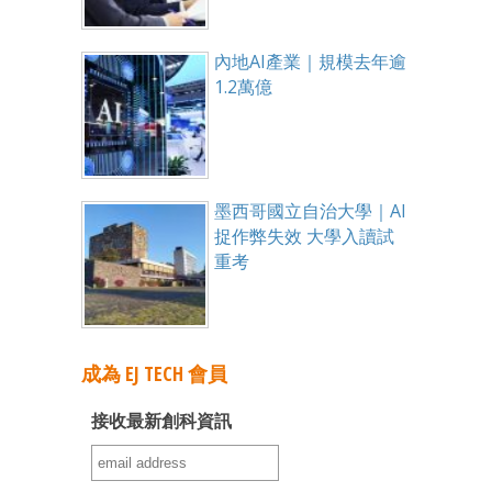
內地AI產業｜規模去年逾
1.2萬億
墨西哥國立自治大學｜AI
捉作弊失效 大學入讀試
重考
成為 EJ TECH 會員
接收最新創科資訊