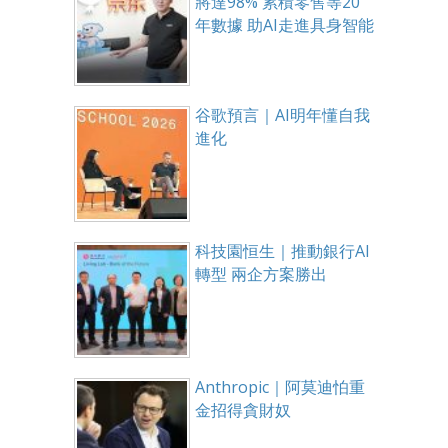
將達98% 累積零售等20
年數據 助AI走進具身智能
谷歌預言｜AI明年懂自我
進化
科技園恒生｜推動銀行AI
轉型 兩企方案勝出
Anthropic｜阿莫迪怕重
金招得貪財奴