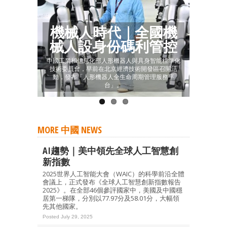
機械人時代｜全國機
械人設身份碼利管控
中國工業和信息化部人形機器人與具身智能標準化
技術委員會，早前在北京經濟技術開發區召開活
動，發布「人形機器人全生命周期管理服務平
台」。
MORE 中國 NEWS
AI趨勢｜美中領先全球人工智慧創
新指數
2025世界人工智能大會（WAIC）的科學前沿全體
會議上，正式發布《全球人工智慧創新指數報告
2025》。在全部46個參評國家中，美國及中國穩
居第一梯隊，分別以77.97分及58.01分，大幅領
先其他國家。
Posted July 29, 2025