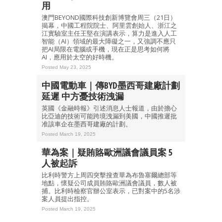
用
澳門BEYOND國際科技創新博覽會周三（21日）
揭幕，中國工程院院士、阿里雲創始人、浙江之
江實驗室主任王堅在演講表示，算力是進入人工
智能（AI）領域的最大障礙之一，又強調不應只
把AI局限在電腦或手機，現在正是思考如何將
AI，應用於太空的好時機。
Posted May 23, 2025
中國電動車｜傳BYD墨西哥建廠計劃
延遲 中方憂技術洩漏
英國《金融時報》引述消息人士報道，由於擔心
比亞迪的技術可能跨境洩漏到美國，中國推遲批
准該車企在墨西哥建廠的計劃。
Posted March 19, 2025
華為案｜疑賄賂歐洲議會議員案 5
人被起訴
比利時警方上周四突擊搜查華為布魯塞爾總部等
地點，懷疑公司成員賄賂歐洲議會議員，數人被
捕。比利時檢察官辦公室表示，已對案中的5名涉
案人員提出指控。
Posted March 19, 2025