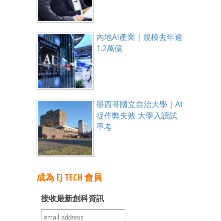
內地AI產業｜規模去年逾
1.2萬億
墨西哥國立自治大學｜AI
捉作弊失效 大學入讀試
重考
成為 EJ TECH 會員
接收最新創科資訊