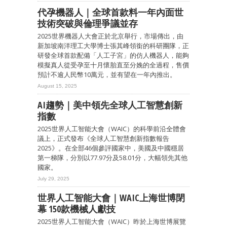
代孕機器人｜全球首款料一年內面世
技術突破與倫理爭議並存
2025世界機器人大會正於北京舉行，市場傳出，由
新加坡南洋理工大學博士張其峰領銜的科研團隊，正
研發全球首款配備「人工子宮」的仿人機器人，能夠
模擬真人從受孕至十月懷胎直至分娩的全過程，售價
預計不逾人民幣10萬元，並有望在一年內推出。
August 15, 2025
AI趨勢｜美中領先全球人工智慧創新
指數
2025世界人工智能大會（WAIC）的科學前沿全體會
議上，正式發布《全球人工智慧創新指數報告
2025》。在全部46個參評國家中，美國及中國穩居
第一梯隊，分別以77.97分及58.01分，大幅領先其他
國家。
July 29, 2025
世界人工智能大會｜WAIC上海世博閉
幕 150款機械人獻技
2025世界人工智能大會（WAIC）昨於上海世博展覽