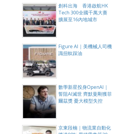
創科出海 香港啟航HK
Tech 300全國千萬大賽
擴展至16內地城市
Figure AI｜美機械人司機
識扭軚踩油
數學新星投身OpenAI｜
誓阻AI滅世 齊默曼剛獲菲
爾茲獎 憂大模型失控
京東段楠｜物流業自動化