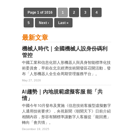
Page 1 of 1016
1
2
3
4
5
Next ›
Last »
最新文章
機械人時代｜全國機械人設身份碼利
管控
中國工業和信息化部人形機器人與具身智能標準化技
術委員會，早前在北京經濟技術開發區召開活動，發
布「人形機器人全生命周期管理服務平台」。
May 27, 2026
AI趨勢｜內地規範虛擬客服 能「共
情」
中國今年10月發布及實施《信息技術客服型虛擬數字
人通用技術要求》，央視新聞《朝聞天下》日前介紹
相關內容，形容有關標準讓數字人客服從「能回應」
轉向「會共情」。
December 19, 2025