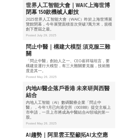
世界人工智能大會｜WAIC上海世博
閉幕 150款機械人獻技
2025世界人工智能大會（WAIC）昨於上海世博展
覽館閉幕，今年展覽面積首次突破7萬方米，規模
創下歷屆之最。
Posted July 29, 2025
問止中醫｜構建大模型 須克服三難
關
「問止中醫」創始人之一、CEO崔祥瑞坦言，要
構建並運行大模型，有三大難關要克服，技術難
度是其一。
Posted May 26, 2025
內地AI醫企落戶香港 未來研與西醫
結合
內地人工智能（AI）數碼醫療企業「問止中
醫」，今年1月已向港交所（00388）提交主板上
市申請，一旦上市將成為中醫結合AI領域的第一
股。
Posted May 26, 2025
AI趨勢｜阿里雲王堅籲拓AI太空應