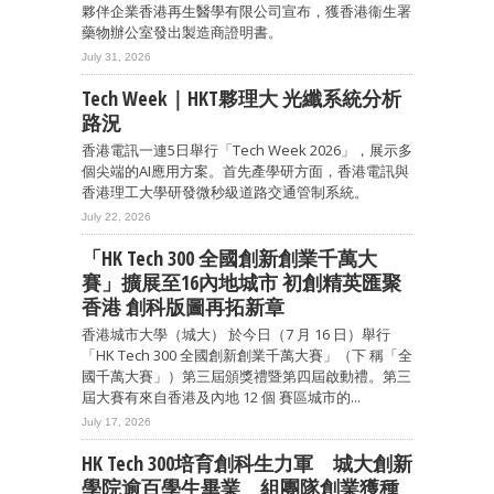
夥伴企業香港再生醫學有限公司宣布，獲香港衞生署
藥物辦公室發出製造商證明書。
July 31, 2026
Tech Week｜HKT夥理大 光纖系統分析
路況
香港電訊一連5日舉行「Tech Week 2026」，展示多
個尖端的AI應用方案。首先產學研方面，香港電訊與
香港理工大學研發微秒級道路交通管制系統。
July 22, 2026
「HK Tech 300 全國創新創業千萬大
賽」擴展至16內地城市 初創精英匯聚
香港 創科版圖再拓新章
香港城市大學（城大） 於今日（7 月 16 日）舉行
「HK Tech 300 全國創新創業千萬大賽」（下 稱「全
國千萬大賽」）第三屆頒獎禮暨第四屆啟動禮。第三
屆大賽有來自香港及內地 12 個 賽區城市的...
July 17, 2026
HK Tech 300培育創科生力軍 城大創新
學院逾百學生畢業 組團隊創業獲種