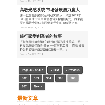
Posted May 28, 2014
高敏光感系統 市場發展潛力龐大
據一世界性的顧問公司研究顯示，預計2017年
DTS的全球市場用量將會達到四億美元。而東南
亞市場最少能佔有四億美元中的10%至15%。
Posted May 12, 2014
銀行家變創業者的故事
「當年我有參與建立銀行的資訊科技系統，明白
科技系統是商業計劃的一個重要工具， 而數據資
料分析亦是商業決策的重要一環。」
Posted April 29, 2014
Page 306 of 307
« First
‹ Previous
302
303
304
305
306
307
Next ›
最新文章