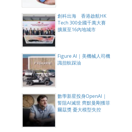
創科出海 香港啟航HK
Tech 300全國千萬大賽
擴展至16內地城市
Figure AI｜美機械人司機
識扭軚踩油
數學新星投身OpenAI｜
誓阻AI滅世 齊默曼剛獲菲
爾茲獎 憂大模型失控