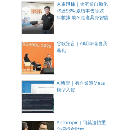
京東段楠｜物流業自動化
將達98% 累積零售等20
年數據 助AI走進具身智能
谷歌預言｜AI明年懂自我
進化
AI叛變｜有企業遭Meta
模型入侵
Anthropic｜阿莫迪怕重
金招得貪財奴