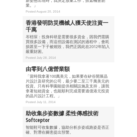
新姿態出現時，我決定放棄工作，抓緊機會創
業。」
Posted August 20, 2014
香港發明防災機械人獲天使注資一
千萬
岑棓琛：投身科研是需要很多資金，因我們需購
買很多設備，而這些設備在測試的過程中，會耗
損甚至一下子被燒毀，我們正因此在2012年陷入
嚴重財困。
Posted July 28, 2014
由零到八億營業額
「當時我拿著100萬美元，如果要在矽谷開展晶
片設計及研究的公司，最少要二至三千萬美元的
投資。只有科學園能提供相關設施及支持，讓我
拿著短絀資金，也能順利完成需要過億港元投資
的晶片設計工程。」
Posted July 11, 2014
助收集步姿數據 柔性傳感技術
Softceptor
智能鞋可收集數據，協助分析步姿或跑姿是否正
確、對潛在腳患提出預警。