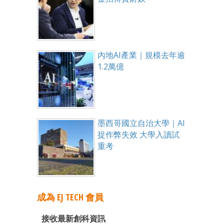
內地AI產業｜規模去年逾
1.2萬億
墨西哥國立自治大學｜AI
捉作弊失效 大學入讀試
重考
成為 EJ TECH 會員
接收最新創科資訊