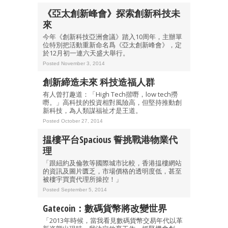
《亞太創新峰會》探索創新科技未
來
今年《創新科技亞洲會議》踏入10周年，主辦單
位特別把活動重新命名爲《亞太創新峰會》，定
於12月初一連六天盛大舉行。
Posted November 3, 2014
創新締造未來 科技造福人群
有人曾打趣道：「High Tech揩嘢，low tech撈
嘢。」高科技的投資相對風險高，但堅持推動創
新科技，為人類謀福祉才是王道。
Posted October 27, 2014
揾樓平台Spacious 誓挑戰港物業代
理
「跟紐約及倫敦等國際城市比較，香港揾樓網站
的資訊及圖片匱乏，市場價格的透明度低，甚至
被樓宇買賣代理所操控！」
Posted September 5, 2014
Gatecoin：數碼貨幣將改變世界
「2013年時候，當我看見數碼貨幣交易年代以革