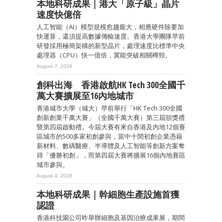
本地科研成果｜港大「原子級」晶片
速度快億倍
人工智能（AI）模型規模愈趨龐大，相應硬件除要加
快運算，還須提高數據傳輸速度。香港大學團隊早前
研發採用極簡架構的新型晶片，處理速度比標準中央
處理器（CPU）快一億倍，冀能突破相關樽頸。
August 7, 2026
創科出海 香港啟航HK Tech 300全國千
萬大賽擴展至16內地城市
香港城市大學（城大）早前舉行「HK Tech 300全國
創新創業千萬大賽」（全國千萬大賽）第三屆頒獎禮
暨第四屆啟動禮。今屆大賽有來自香港及內地12個賽
區城市的500多家初創參與，當中十間初創企業憑藉
新材料、數碼醫療、半導體及人工智能等創新方案奪
得「優勝初創」，而第四屆大賽將擴展16個內地賽區
城市參與。
August 4, 2026
本地科研成果｜幹細胞生產設施首獲
認證
香港科技園公司昨舉辦細胞及基因治療成果展，期間